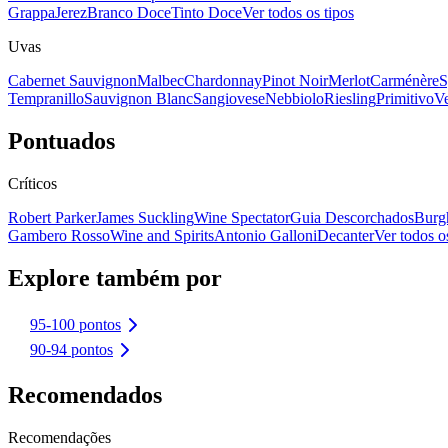
Grappa
Jerez
Branco Doce
Tinto Doce
Ver todos os tipos
Uvas
Cabernet Sauvignon
Malbec
Chardonnay
Pinot Noir
Merlot
Carménère
S
Tempranillo
Sauvignon Blanc
Sangiovese
Nebbiolo
Riesling
Primitivo
Ve
Pontuados
Críticos
Robert Parker
James Suckling
Wine Spectator
Guia Descorchados
Burg
Gambero Rosso
Wine and Spirits
Antonio Galloni
Decanter
Ver todos os
Explore também por
95-100 pontos
90-94 pontos
Recomendados
Recomendações