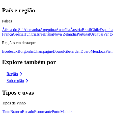
País e região
Países
África do Sul
Alemanha
Argentina
Austrália
Áustria
Brasil
Chile
Espanh
França
Grécia
Hungria
Israel
Itália
Nova Zelândia
Portugal
Uruguai
Ver to
Regiões em destaque
Bordeaux
Borgonha
Champagne
Douro
Ribera del Duero
Mendoza
Piem
Explore também por
Região
Sub-região
Tipos e uvas
Tipos de vinho
Tinto
Branco
Rosado
Espumante
Porto
Madeira