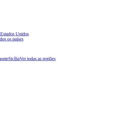
a
Estados Unidos
dos os países
onte
Sicília
Ver todas as regiões