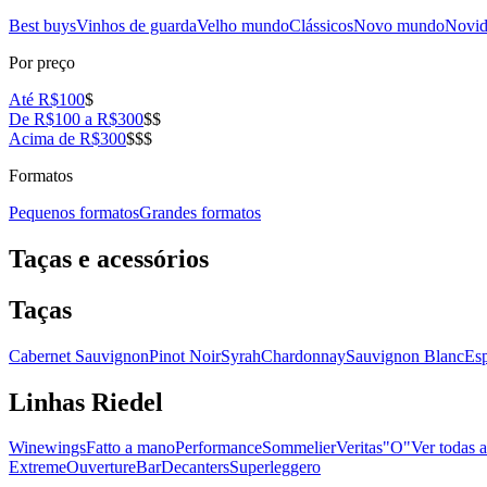
Best buys
Vinhos de guarda
Velho mundo
Clássicos
Novo mundo
Novid
Por preço
Até R$100
$
De R$100 a R$300
$$
Acima de R$300
$$$
Formatos
Pequenos formatos
Grandes formatos
Taças e acessórios
Taças
Cabernet Sauvignon
Pinot Noir
Syrah
Chardonnay
Sauvignon Blanc
Es
Linhas Riedel
Winewings
Fatto a mano
Performance
Sommelier
Veritas
"O"
Ver todas a
Extreme
Ouverture
Bar
Decanters
Superleggero