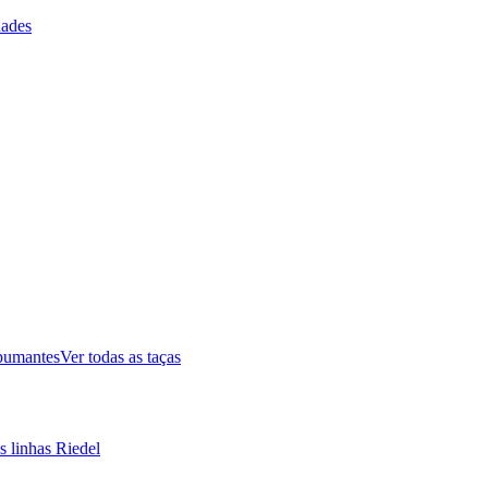
ades
pumantes
Ver todas as taças
s linhas Riedel