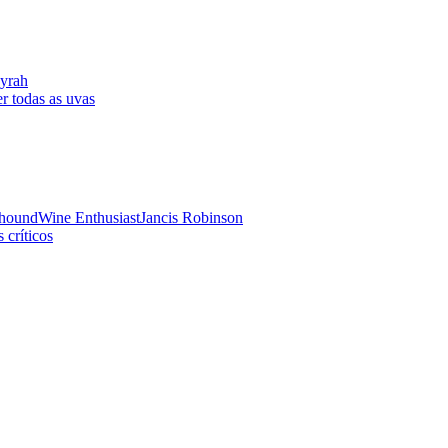
yrah
r todas as uvas
hound
Wine Enthusiast
Jancis Robinson
 críticos