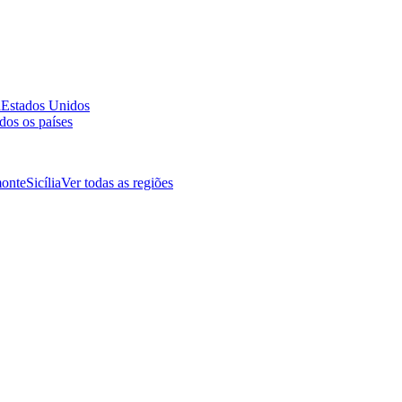
a
Estados Unidos
dos os países
onte
Sicília
Ver todas as regiões