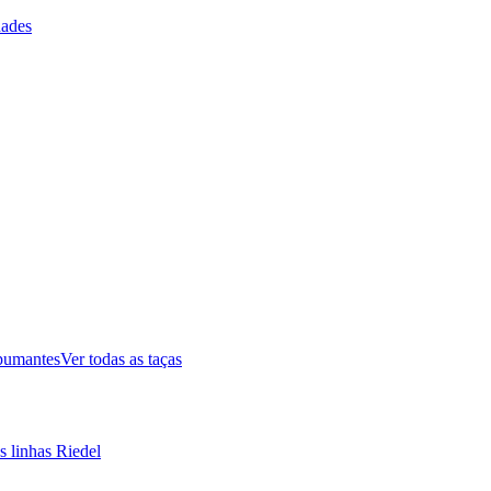
ades
pumantes
Ver todas as taças
s linhas Riedel