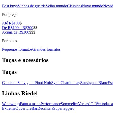
Best buys
Vinhos de guarda
Velho mundo
Clássicos
Novo mundo
Novid
Por preço
Até R$100
$
De R$100 a R$300
$$
Acima de R$300
$$$
Formatos
Pequenos formatos
Grandes formatos
Taças e acessórios
Taças
Cabernet Sauvignon
Pinot Noir
Syrah
Chardonnay
Sauvignon Blanc
Es
Linhas Riedel
Winewings
Fatto a mano
Performance
Sommelier
Veritas
"O"
Ver todas a
Extreme
Ouverture
Bar
Decanters
Superleggero