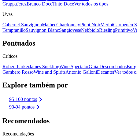
Grappa
Jerez
Branco Doce
Tinto Doce
Ver todos os tipos
Uvas
Cabernet Sauvignon
Malbec
Chardonnay
Pinot Noir
Merlot
Carménère
S
Tempranillo
Sauvignon Blanc
Sangiovese
Nebbiolo
Riesling
Primitivo
Ve
Pontuados
Críticos
Robert Parker
James Suckling
Wine Spectator
Guia Descorchados
Burg
Gambero Rosso
Wine and Spirits
Antonio Galloni
Decanter
Ver todos os
Explore também por
95-100 pontos
90-94 pontos
Recomendados
Recomendações