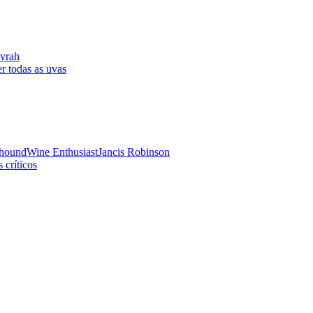
yrah
r todas as uvas
hound
Wine Enthusiast
Jancis Robinson
 críticos