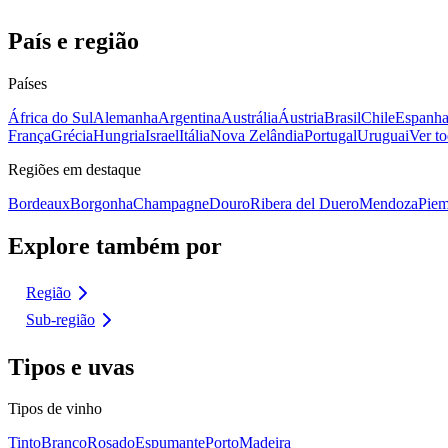
País e região
Países
África do Sul
Alemanha
Argentina
Austrália
Áustria
Brasil
Chile
Espanh
França
Grécia
Hungria
Israel
Itália
Nova Zelândia
Portugal
Uruguai
Ver to
Regiões em destaque
Bordeaux
Borgonha
Champagne
Douro
Ribera del Duero
Mendoza
Piem
Explore também por
Região
Sub-região
Tipos e uvas
Tipos de vinho
Tinto
Branco
Rosado
Espumante
Porto
Madeira