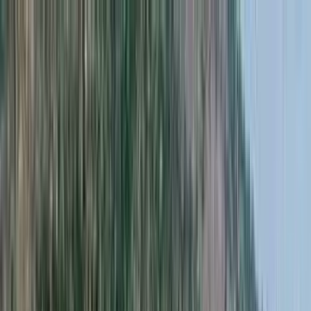
CLUBE
LOJAS
Insira seu CEP
PAÍS E REGIÃO
PRODUTORES
TIPOS E UVAS
PONTUADOS
KITS
PRESENTES
RECOMENDADOS
TAÇAS E ACESSÓRIOS
PROMOÇÕES