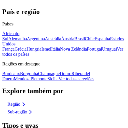
País e região
Países
África do
Sul
Alemanha
Argentina
Austrália
Áustria
Brasil
Chile
Espanha
Estados
Unidos
França
Grécia
Hungria
Israel
Itália
Nova Zelândia
Portugal
Uruguai
Ver
todos os países
Regiões em destaque
Bordeaux
Borgonha
Champagne
Douro
Ribera del
Duero
Mendoza
Piemonte
Sicília
Ver todas as regiões
Explore também por
Região
Sub-região
Tipos e uvas