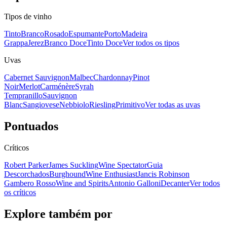
Tipos de vinho
Tinto
Branco
Rosado
Espumante
Porto
Madeira
Grappa
Jerez
Branco Doce
Tinto Doce
Ver todos os tipos
Uvas
Cabernet Sauvignon
Malbec
Chardonnay
Pinot
Noir
Merlot
Carménère
Syrah
Tempranillo
Sauvignon
Blanc
Sangiovese
Nebbiolo
Riesling
Primitivo
Ver todas as uvas
Pontuados
Críticos
Robert Parker
James Suckling
Wine Spectator
Guia
Descorchados
Burghound
Wine Enthusiast
Jancis Robinson
Gambero Rosso
Wine and Spirits
Antonio Galloni
Decanter
Ver todos
os críticos
Explore também por