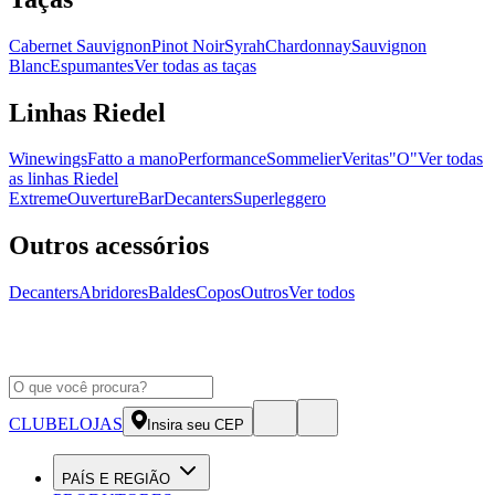
Cabernet Sauvignon
Pinot Noir
Syrah
Chardonnay
Sauvignon
Blanc
Espumantes
Ver todas as taças
Linhas Riedel
Winewings
Fatto a mano
Performance
Sommelier
Veritas
"O"
Ver todas
as linhas Riedel
Extreme
Ouverture
Bar
Decanters
Superleggero
Outros acessórios
Decanters
Abridores
Baldes
Copos
Outros
Ver todos
CLUBE
LOJAS
Insira seu CEP
PAÍS E REGIÃO