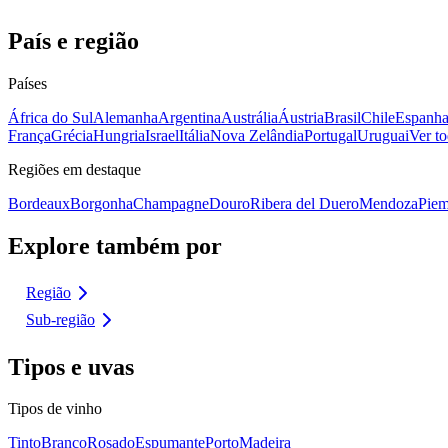
País e região
Países
África do Sul
Alemanha
Argentina
Austrália
Áustria
Brasil
Chile
Espanh
França
Grécia
Hungria
Israel
Itália
Nova Zelândia
Portugal
Uruguai
Ver to
Regiões em destaque
Bordeaux
Borgonha
Champagne
Douro
Ribera del Duero
Mendoza
Piem
Explore também por
Região
Sub-região
Tipos e uvas
Tipos de vinho
Tinto
Branco
Rosado
Espumante
Porto
Madeira