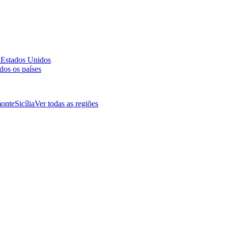
a
Estados Unidos
dos os países
onte
Sicília
Ver todas as regiões