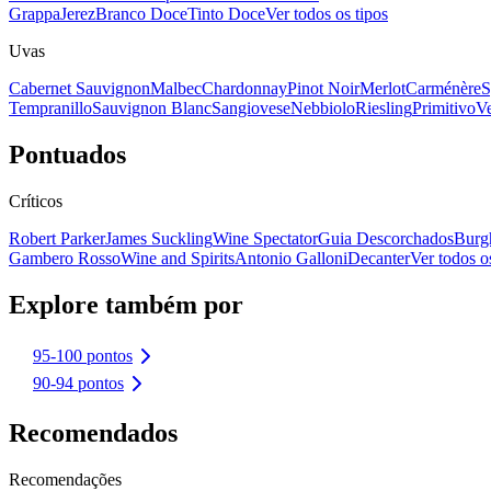
Grappa
Jerez
Branco Doce
Tinto Doce
Ver todos os tipos
Uvas
Cabernet Sauvignon
Malbec
Chardonnay
Pinot Noir
Merlot
Carménère
S
Tempranillo
Sauvignon Blanc
Sangiovese
Nebbiolo
Riesling
Primitivo
Ve
Pontuados
Críticos
Robert Parker
James Suckling
Wine Spectator
Guia Descorchados
Burg
Gambero Rosso
Wine and Spirits
Antonio Galloni
Decanter
Ver todos os
Explore também por
95-100 pontos
90-94 pontos
Recomendados
Recomendações