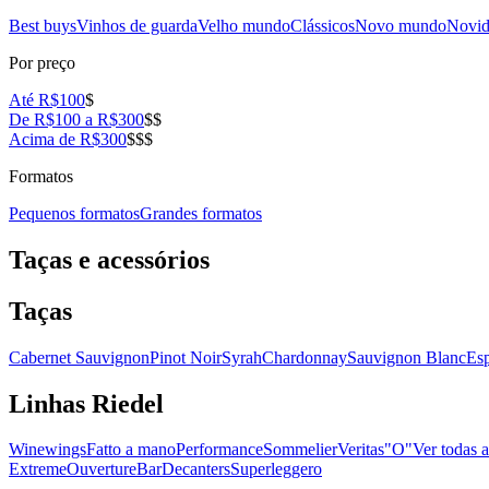
Best buys
Vinhos de guarda
Velho mundo
Clássicos
Novo mundo
Novid
Por preço
Até R$100
$
De R$100 a R$300
$$
Acima de R$300
$$$
Formatos
Pequenos formatos
Grandes formatos
Taças e acessórios
Taças
Cabernet Sauvignon
Pinot Noir
Syrah
Chardonnay
Sauvignon Blanc
Es
Linhas Riedel
Winewings
Fatto a mano
Performance
Sommelier
Veritas
"O"
Ver todas a
Extreme
Ouverture
Bar
Decanters
Superleggero