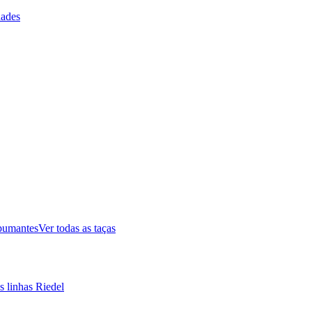
ades
pumantes
Ver todas as taças
s linhas Riedel