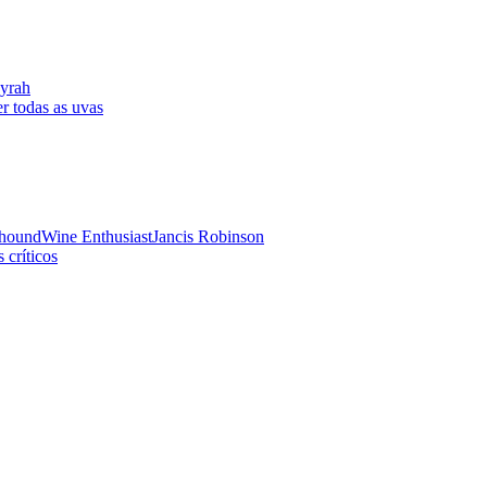
yrah
r todas as uvas
hound
Wine Enthusiast
Jancis Robinson
 críticos