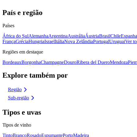
País e região
Países
África do Sul
Alemanha
Argentina
Austrália
Áustria
Brasil
Chile
Espanh
França
Grécia
Hungria
Israel
Itália
Nova Zelândia
Portugal
Uruguai
Ver to
Regiões em destaque
Bordeaux
Borgonha
Champagne
Douro
Ribera del Duero
Mendoza
Piem
Explore também por
Região
Sub-região
Tipos e uvas
Tipos de vinho
Tinto
Branco
Rosado
Espumante
Porto
Madeira