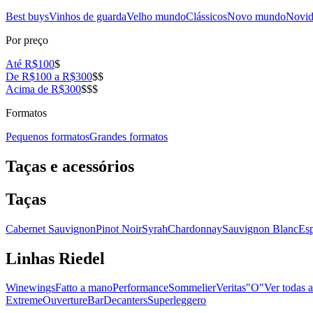
Best buys
Vinhos de guarda
Velho mundo
Clássicos
Novo mundo
Novid
Por preço
Até R$100
$
De R$100 a R$300
$$
Acima de R$300
$$$
Formatos
Pequenos formatos
Grandes formatos
Taças e acessórios
Taças
Cabernet Sauvignon
Pinot Noir
Syrah
Chardonnay
Sauvignon Blanc
Es
Linhas Riedel
Winewings
Fatto a mano
Performance
Sommelier
Veritas
"O"
Ver todas a
Extreme
Ouverture
Bar
Decanters
Superleggero