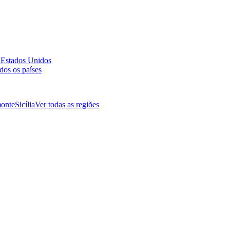
a
Estados Unidos
dos os países
onte
Sicília
Ver todas as regiões