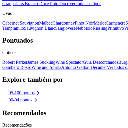
Grappa
Jerez
Branco Doce
Tinto Doce
Ver todos os tipos
Uvas
Cabernet Sauvignon
Malbec
Chardonnay
Pinot Noir
Merlot
Carménère
S
Tempranillo
Sauvignon Blanc
Sangiovese
Nebbiolo
Riesling
Primitivo
Ve
Pontuados
Críticos
Robert Parker
James Suckling
Wine Spectator
Guia Descorchados
Burg
Gambero Rosso
Wine and Spirits
Antonio Galloni
Decanter
Ver todos os
Explore também por
95-100 pontos
90-94 pontos
Recomendados
Recomendações