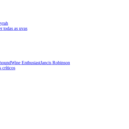
yrah
r todas as uvas
hound
Wine Enthusiast
Jancis Robinson
 críticos