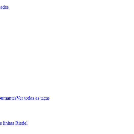
ades
pumantes
Ver todas as taças
s linhas Riedel