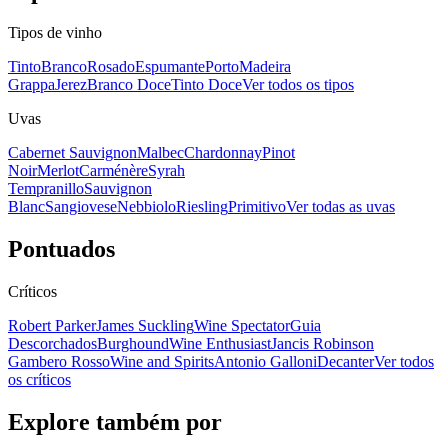
Tipos de vinho
Tinto
Branco
Rosado
Espumante
Porto
Madeira
Grappa
Jerez
Branco Doce
Tinto Doce
Ver todos os tipos
Uvas
Cabernet Sauvignon
Malbec
Chardonnay
Pinot
Noir
Merlot
Carménère
Syrah
Tempranillo
Sauvignon
Blanc
Sangiovese
Nebbiolo
Riesling
Primitivo
Ver todas as uvas
Pontuados
Críticos
Robert Parker
James Suckling
Wine Spectator
Guia
Descorchados
Burghound
Wine Enthusiast
Jancis Robinson
Gambero Rosso
Wine and Spirits
Antonio Galloni
Decanter
Ver todos
os críticos
Explore também por