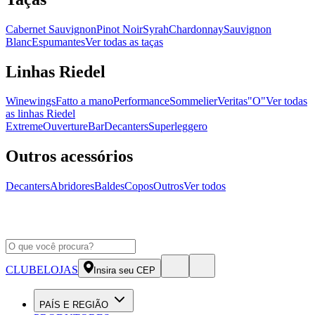
Cabernet Sauvignon
Pinot Noir
Syrah
Chardonnay
Sauvignon
Blanc
Espumantes
Ver todas as taças
Linhas Riedel
Winewings
Fatto a mano
Performance
Sommelier
Veritas
"O"
Ver todas
as linhas Riedel
Extreme
Ouverture
Bar
Decanters
Superleggero
Outros acessórios
Decanters
Abridores
Baldes
Copos
Outros
Ver todos
CLUBE
LOJAS
Insira seu CEP
PAÍS E REGIÃO