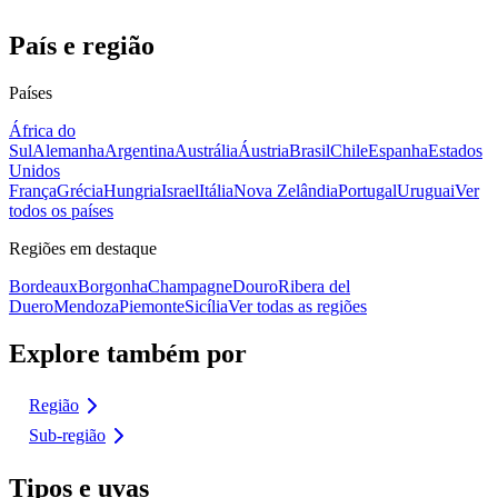
País e região
Países
África do
Sul
Alemanha
Argentina
Austrália
Áustria
Brasil
Chile
Espanha
Estados
Unidos
França
Grécia
Hungria
Israel
Itália
Nova Zelândia
Portugal
Uruguai
Ver
todos os países
Regiões em destaque
Bordeaux
Borgonha
Champagne
Douro
Ribera del
Duero
Mendoza
Piemonte
Sicília
Ver todas as regiões
Explore também por
Região
Sub-região
Tipos e uvas