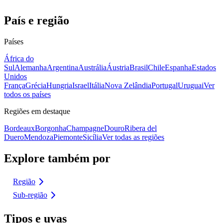
País e região
Países
África do
Sul
Alemanha
Argentina
Austrália
Áustria
Brasil
Chile
Espanha
Estados
Unidos
França
Grécia
Hungria
Israel
Itália
Nova Zelândia
Portugal
Uruguai
Ver
todos os países
Regiões em destaque
Bordeaux
Borgonha
Champagne
Douro
Ribera del
Duero
Mendoza
Piemonte
Sicília
Ver todas as regiões
Explore também por
Região
Sub-região
Tipos e uvas