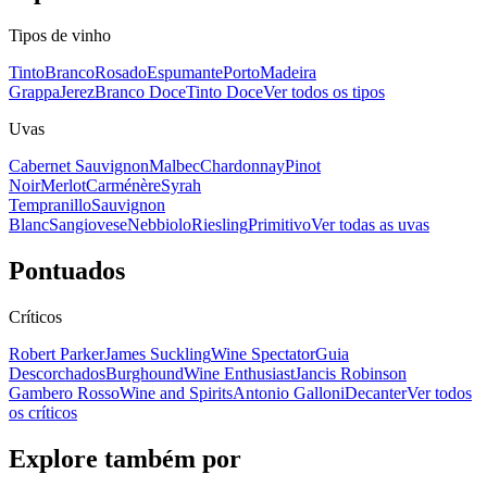
Tipos de vinho
Tinto
Branco
Rosado
Espumante
Porto
Madeira
Grappa
Jerez
Branco Doce
Tinto Doce
Ver todos os tipos
Uvas
Cabernet Sauvignon
Malbec
Chardonnay
Pinot
Noir
Merlot
Carménère
Syrah
Tempranillo
Sauvignon
Blanc
Sangiovese
Nebbiolo
Riesling
Primitivo
Ver todas as uvas
Pontuados
Críticos
Robert Parker
James Suckling
Wine Spectator
Guia
Descorchados
Burghound
Wine Enthusiast
Jancis Robinson
Gambero Rosso
Wine and Spirits
Antonio Galloni
Decanter
Ver todos
os críticos
Explore também por