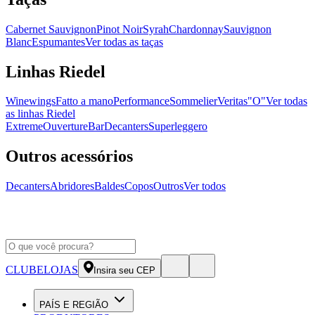
Cabernet Sauvignon
Pinot Noir
Syrah
Chardonnay
Sauvignon
Blanc
Espumantes
Ver todas as taças
Linhas Riedel
Winewings
Fatto a mano
Performance
Sommelier
Veritas
"O"
Ver todas
as linhas Riedel
Extreme
Ouverture
Bar
Decanters
Superleggero
Outros acessórios
Decanters
Abridores
Baldes
Copos
Outros
Ver todos
CLUBE
LOJAS
Insira seu CEP
PAÍS E REGIÃO