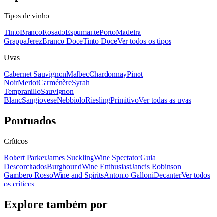
Tipos de vinho
Tinto
Branco
Rosado
Espumante
Porto
Madeira
Grappa
Jerez
Branco Doce
Tinto Doce
Ver todos os tipos
Uvas
Cabernet Sauvignon
Malbec
Chardonnay
Pinot
Noir
Merlot
Carménère
Syrah
Tempranillo
Sauvignon
Blanc
Sangiovese
Nebbiolo
Riesling
Primitivo
Ver todas as uvas
Pontuados
Críticos
Robert Parker
James Suckling
Wine Spectator
Guia
Descorchados
Burghound
Wine Enthusiast
Jancis Robinson
Gambero Rosso
Wine and Spirits
Antonio Galloni
Decanter
Ver todos
os críticos
Explore também por