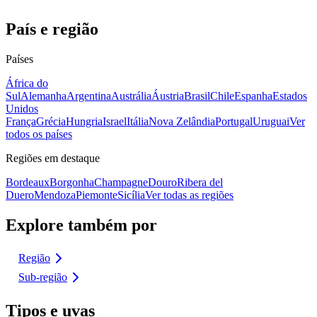
País e região
Países
África do
Sul
Alemanha
Argentina
Austrália
Áustria
Brasil
Chile
Espanha
Estados
Unidos
França
Grécia
Hungria
Israel
Itália
Nova Zelândia
Portugal
Uruguai
Ver
todos os países
Regiões em destaque
Bordeaux
Borgonha
Champagne
Douro
Ribera del
Duero
Mendoza
Piemonte
Sicília
Ver todas as regiões
Explore também por
Região
Sub-região
Tipos e uvas