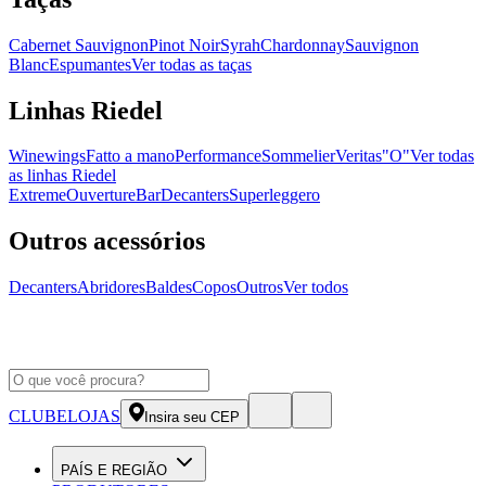
Cabernet Sauvignon
Pinot Noir
Syrah
Chardonnay
Sauvignon
Blanc
Espumantes
Ver todas as taças
Linhas Riedel
Winewings
Fatto a mano
Performance
Sommelier
Veritas
"O"
Ver todas
as linhas Riedel
Extreme
Ouverture
Bar
Decanters
Superleggero
Outros acessórios
Decanters
Abridores
Baldes
Copos
Outros
Ver todos
CLUBE
LOJAS
Insira seu CEP
PAÍS E REGIÃO