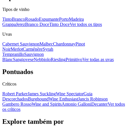
Tipos de vinho
Tinto
Branco
Rosado
Espumante
Porto
Madeira
Grappa
Jerez
Branco Doce
Tinto Doce
Ver todos os tipos
Uvas
Cabernet Sauvignon
Malbec
Chardonnay
Pinot
Noir
Merlot
Carménère
Syrah
Tempranillo
Sauvignon
Blanc
Sangiovese
Nebbiolo
Riesling
Primitivo
Ver todas as uvas
Pontuados
Críticos
Robert Parker
James Suckling
Wine Spectator
Guia
Descorchados
Burghound
Wine Enthusiast
Jancis Robinson
Gambero Rosso
Wine and Spirits
Antonio Galloni
Decanter
Ver todos
os críticos
Explore também por