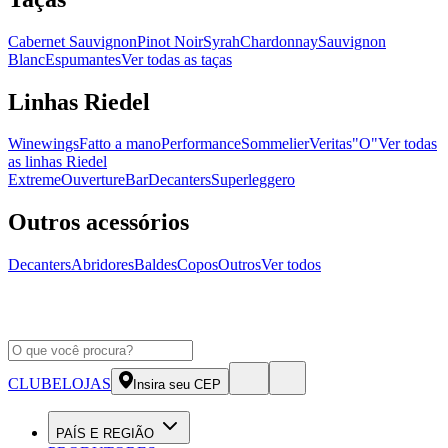
Cabernet Sauvignon
Pinot Noir
Syrah
Chardonnay
Sauvignon
Blanc
Espumantes
Ver todas as taças
Linhas Riedel
Winewings
Fatto a mano
Performance
Sommelier
Veritas
"O"
Ver todas
as linhas Riedel
Extreme
Ouverture
Bar
Decanters
Superleggero
Outros acessórios
Decanters
Abridores
Baldes
Copos
Outros
Ver todos
CLUBE
LOJAS
Insira seu CEP
PAÍS E REGIÃO