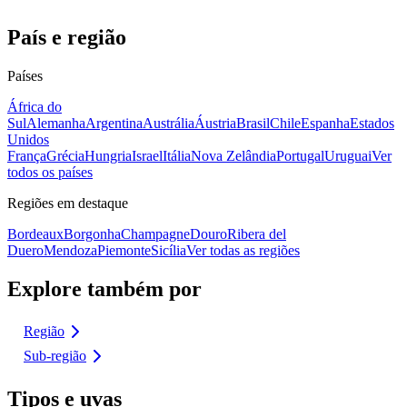
País e região
Países
África do
Sul
Alemanha
Argentina
Austrália
Áustria
Brasil
Chile
Espanha
Estados
Unidos
França
Grécia
Hungria
Israel
Itália
Nova Zelândia
Portugal
Uruguai
Ver
todos os países
Regiões em destaque
Bordeaux
Borgonha
Champagne
Douro
Ribera del
Duero
Mendoza
Piemonte
Sicília
Ver todas as regiões
Explore também por
Região
Sub-região
Tipos e uvas