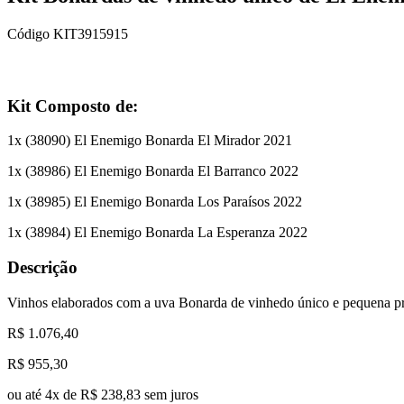
Código
KIT3915915
Kit Composto de:
1
x (
38090
)
El Enemigo Bonarda El Mirador 2021
1
x (
38986
)
El Enemigo Bonarda El Barranco 2022
1
x (
38985
)
El Enemigo Bonarda Los Paraísos 2022
1
x (
38984
)
El Enemigo Bonarda La Esperanza 2022
Descrição
Vinhos elaborados com a uva Bonarda de vinhedo único e pequena prod
R$ 1.076,40
R$
955,30
ou até
4
x de
R$ 238,83
sem juros