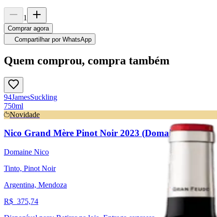
1
Comprar agora
Compartilhar por WhatsApp
Quem comprou, compra também
94
James
Suckling
750ml
Novidade
Nico Grand Mère Pinot Noir 2023 (Domaine Nico)
Domaine Nico
Tinto, Pinot Noir
Argentina, Mendoza
R$
375,74