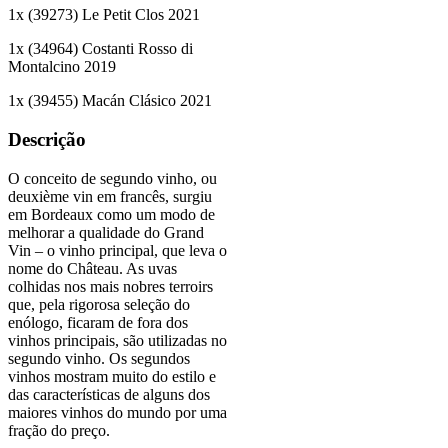
1
x (
39273
)
Le Petit Clos 2021
1
x (
34964
)
Costanti Rosso di
Montalcino 2019
1
x (
39455
)
Macán Clásico 2021
Descrição
O conceito de segundo vinho, ou
deuxième vin em francês, surgiu
em Bordeaux como um modo de
melhorar a qualidade do Grand
Vin – o vinho principal, que leva o
nome do Château. As uvas
colhidas nos mais nobres terroirs
que, pela rigorosa seleção do
enólogo, ficaram de fora dos
vinhos principais, são utilizadas no
segundo vinho. Os segundos
vinhos mostram muito do estilo e
das características de alguns dos
maiores vinhos do mundo por uma
fração do preço.