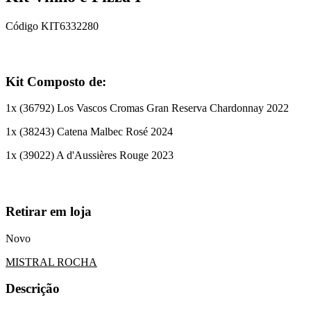
Código
KIT6332280
Kit Composto de:
1
x (
36792
)
Los Vascos Cromas Gran Reserva Chardonnay 2022
1
x (
38243
)
Catena Malbec Rosé 2024
1
x (
39022
)
A d'Aussières Rouge 2023
Retirar em loja
Novo
MISTRAL ROCHA
Descrição