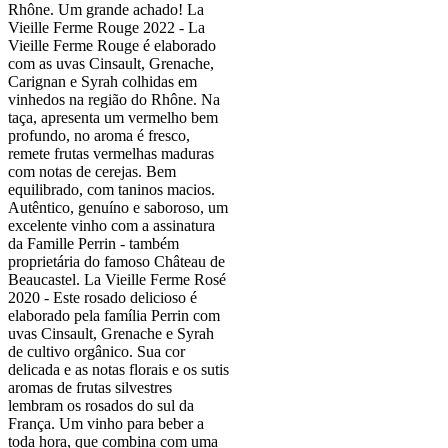
Rhône. Um grande achado! La
Vieille Ferme Rouge 2022 - La
Vieille Ferme Rouge é elaborado
com as uvas Cinsault, Grenache,
Carignan e Syrah colhidas em
vinhedos na região do Rhône. Na
taça, apresenta um vermelho bem
profundo, no aroma é fresco,
remete frutas vermelhas maduras
com notas de cerejas. Bem
equilibrado, com taninos macios.
Autêntico, genuíno e saboroso, um
excelente vinho com a assinatura
da Famille Perrin - também
proprietária do famoso Château de
Beaucastel. La Vieille Ferme Rosé
2020 - Este rosado delicioso é
elaborado pela família Perrin com
uvas Cinsault, Grenache e Syrah
de cultivo orgânico. Sua cor
delicada e as notas florais e os sutis
aromas de frutas silvestres
lembram os rosados do sul da
França. Um vinho para beber a
toda hora, que combina com uma