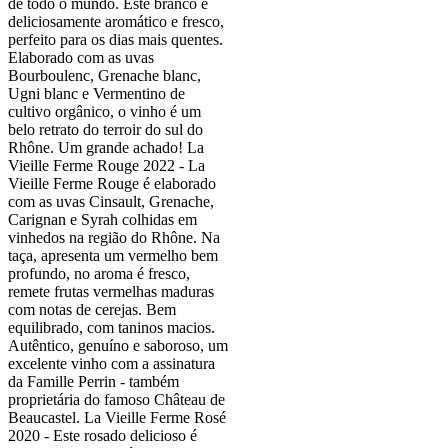
de todo o mundo. Este branco é
deliciosamente aromático e fresco,
perfeito para os dias mais quentes.
Elaborado com as uvas
Bourboulenc, Grenache blanc,
Ugni blanc e Vermentino de
cultivo orgânico, o vinho é um
belo retrato do terroir do sul do
Rhône. Um grande achado! La
Vieille Ferme Rouge 2022 - La
Vieille Ferme Rouge é elaborado
com as uvas Cinsault, Grenache,
Carignan e Syrah colhidas em
vinhedos na região do Rhône. Na
taça, apresenta um vermelho bem
profundo, no aroma é fresco,
remete frutas vermelhas maduras
com notas de cerejas. Bem
equilibrado, com taninos macios.
Autêntico, genuíno e saboroso, um
excelente vinho com a assinatura
da Famille Perrin - também
proprietária do famoso Château de
Beaucastel. La Vieille Ferme Rosé
2020 - Este rosado delicioso é