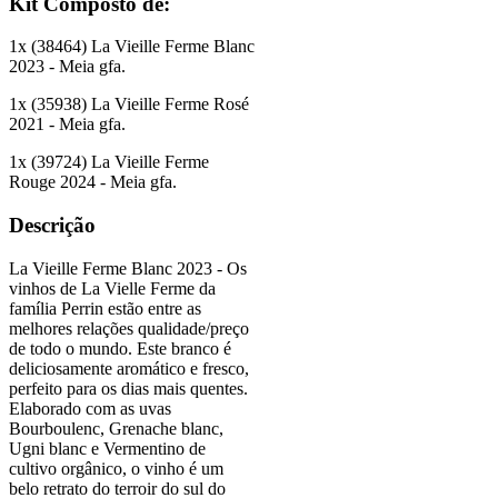
Kit Composto de:
1
x (
38464
)
La Vieille Ferme Blanc
2023 - Meia gfa.
1
x (
35938
)
La Vieille Ferme Rosé
2021 - Meia gfa.
1
x (
39724
)
La Vieille Ferme
Rouge 2024 - Meia gfa.
Descrição
La Vieille Ferme Blanc 2023 - Os
vinhos de La Vielle Ferme da
família Perrin estão entre as
melhores relações qualidade/preço
de todo o mundo. Este branco é
deliciosamente aromático e fresco,
perfeito para os dias mais quentes.
Elaborado com as uvas
Bourboulenc, Grenache blanc,
Ugni blanc e Vermentino de
cultivo orgânico, o vinho é um
belo retrato do terroir do sul do