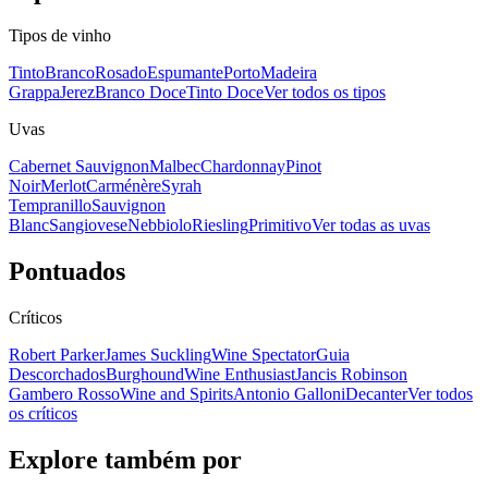
Tipos de vinho
Tinto
Branco
Rosado
Espumante
Porto
Madeira
Grappa
Jerez
Branco Doce
Tinto Doce
Ver todos os tipos
Uvas
Cabernet Sauvignon
Malbec
Chardonnay
Pinot
Noir
Merlot
Carménère
Syrah
Tempranillo
Sauvignon
Blanc
Sangiovese
Nebbiolo
Riesling
Primitivo
Ver todas as uvas
Pontuados
Críticos
Robert Parker
James Suckling
Wine Spectator
Guia
Descorchados
Burghound
Wine Enthusiast
Jancis Robinson
Gambero Rosso
Wine and Spirits
Antonio Galloni
Decanter
Ver todos
os críticos
Explore também por