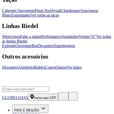
Cabernet Sauvignon
Pinot Noir
Syrah
Chardonnay
Sauvignon
Blanc
Espumantes
Ver todas as taças
Linhas Riedel
Winewings
Fatto a mano
Performance
Sommelier
Veritas
"O"
Ver todas
as linhas Riedel
Extreme
Ouverture
Bar
Decanters
Superleggero
Outros acessórios
Decanters
Abridores
Baldes
Copos
Outros
Ver todos
CLUBE
LOJAS
Insira seu CEP
PAÍS E REGIÃO