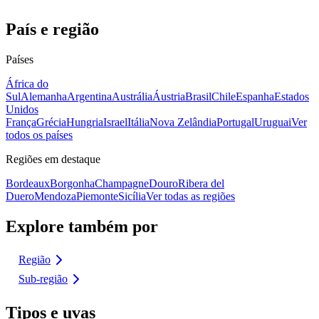
País e região
Países
África do
Sul
Alemanha
Argentina
Austrália
Áustria
Brasil
Chile
Espanha
Estados
Unidos
França
Grécia
Hungria
Israel
Itália
Nova Zelândia
Portugal
Uruguai
Ver
todos os países
Regiões em destaque
Bordeaux
Borgonha
Champagne
Douro
Ribera del
Duero
Mendoza
Piemonte
Sicília
Ver todas as regiões
Explore também por
Região
Sub-região
Tipos e uvas