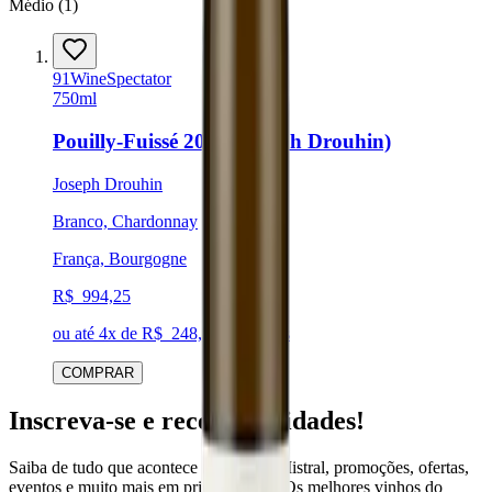
Médio
(
1
)
91
Wine
Spectator
750ml
Pouilly-Fuissé 2022 (Joseph Drouhin)
Joseph Drouhin
Branco, Chardonnay
França, Bourgogne
R$
994,25
ou até
4
x de R$
248,57
sem juros
COMPRAR
Inscreva-se e receba novidades!
Saiba de tudo que acontece no mundo Mistral, promoções, ofertas,
eventos e muito mais em primeira mão. Os melhores vinhos do