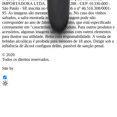
IMPORTADORA LTDA. - Rua Rocha, 288 - CEP: 01330-000 -
São Paulo - SP, inscrita no C.N.P.J/MF sob o nº 46.516.308/0001-
95. As imagens são meramente ilustrativas. No caso dos vinhos
safrados, a safra mostrada no rótulo da imagem pode não
corresponder ao ano de fabricação do vinho, que está especificado
corretamente em
"características"
do produto. Para outros produtos e
acessórios, algumas imagens são compostas com outros elementos
para ilustrar sua utilidade. Beba com responsabilidade. A venda de
bebidas alcoólicas é proibida para menores de 18 anos. Dirigir sob a
influência de álcool configura delito, passível de sanção penal.
©
2026
Todos os direitos reservados.
Site by