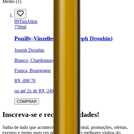
Médio
(
1
)
89
Tim
Atkin
750ml
Pouilly-Vinzelles 2020 (Joseph Drouhin)
Joseph Drouhin
Branco, Chardonnay
França, Bourgogne
R$
498,70
ou até
2
x de R$
249,35
sem juros
COMPRAR
Inscreva-se e receba novidades!
Saiba de tudo que acontece no mundo Mistral, promoções, ofertas,
eventos e muito mais em primeira mão. Os melhores vinhos do