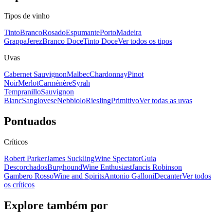
Tipos de vinho
Tinto
Branco
Rosado
Espumante
Porto
Madeira
Grappa
Jerez
Branco Doce
Tinto Doce
Ver todos os tipos
Uvas
Cabernet Sauvignon
Malbec
Chardonnay
Pinot
Noir
Merlot
Carménère
Syrah
Tempranillo
Sauvignon
Blanc
Sangiovese
Nebbiolo
Riesling
Primitivo
Ver todas as uvas
Pontuados
Críticos
Robert Parker
James Suckling
Wine Spectator
Guia
Descorchados
Burghound
Wine Enthusiast
Jancis Robinson
Gambero Rosso
Wine and Spirits
Antonio Galloni
Decanter
Ver todos
os críticos
Explore também por