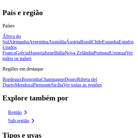
País e região
Países
África do
Sul
Alemanha
Argentina
Austrália
Áustria
Brasil
Chile
Espanha
Estados
Unidos
França
Grécia
Hungria
Israel
Itália
Nova Zelândia
Portugal
Uruguai
Ver
todos os países
Regiões em destaque
Bordeaux
Borgonha
Champagne
Douro
Ribera del
Duero
Mendoza
Piemonte
Sicília
Ver todas as regiões
Explore também por
Região
Sub-região
Tipos e uvas