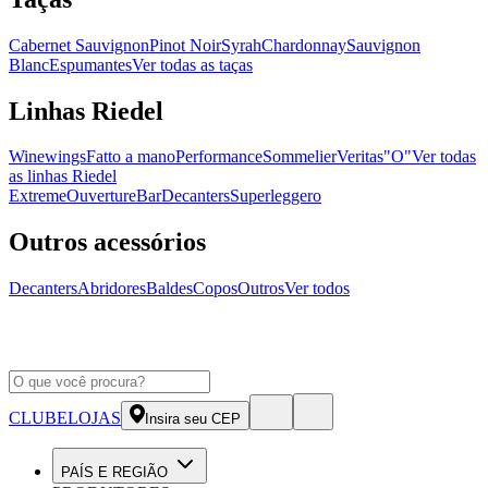
Cabernet Sauvignon
Pinot Noir
Syrah
Chardonnay
Sauvignon
Blanc
Espumantes
Ver todas as taças
Linhas Riedel
Winewings
Fatto a mano
Performance
Sommelier
Veritas
"O"
Ver todas
as linhas Riedel
Extreme
Ouverture
Bar
Decanters
Superleggero
Outros acessórios
Decanters
Abridores
Baldes
Copos
Outros
Ver todos
CLUBE
LOJAS
Insira seu CEP
PAÍS E REGIÃO