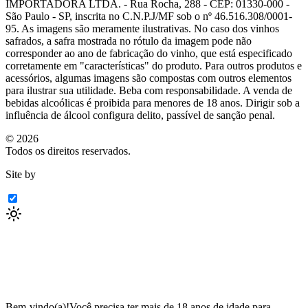
IMPORTADORA LTDA. - Rua Rocha, 288 - CEP: 01330-000 -
São Paulo - SP, inscrita no C.N.P.J/MF sob o nº 46.516.308/0001-
95. As imagens são meramente ilustrativas. No caso dos vinhos
safrados, a safra mostrada no rótulo da imagem pode não
corresponder ao ano de fabricação do vinho, que está especificado
corretamente em
"características"
do produto. Para outros produtos e
acessórios, algumas imagens são compostas com outros elementos
para ilustrar sua utilidade. Beba com responsabilidade. A venda de
bebidas alcoólicas é proibida para menores de 18 anos. Dirigir sob a
influência de álcool configura delito, passível de sanção penal.
©
2026
Todos os direitos reservados.
Site by
Bem-vindo(a)!
Você precisa ter mais de 18 anos de idade para