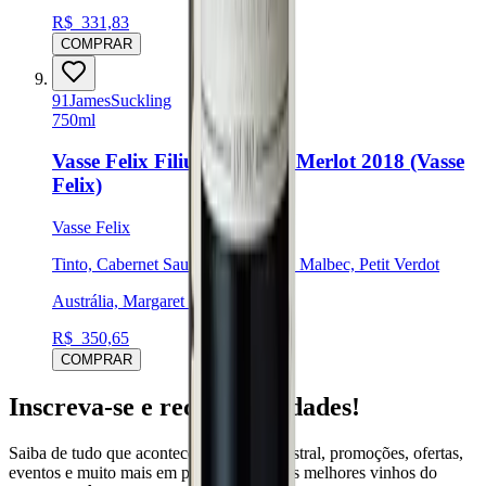
R$
331,83
COMPRAR
91
James
Suckling
750ml
Vasse Felix Filius Cabernet Merlot 2018 (Vasse
Felix)
Vasse Felix
Tinto, Cabernet Sauvignon, Merlot, Malbec, Petit Verdot
Austrália, Margaret River
R$
350,65
COMPRAR
Inscreva-se e receba novidades!
Saiba de tudo que acontece no mundo Mistral, promoções, ofertas,
eventos e muito mais em primeira mão. Os melhores vinhos do