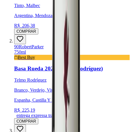
Tinto, Malbec
Argentina, Mendoza
R$
206,38
COMPRAR
90
Robert
Parker
750ml
Best Buy
Basa Rueda 2023 (Telmo Rodríguez)
Telmo Rodríguez
Branco, Verdejo, Viura
Espanha, Castilla Y León
R$
225,19
entrega expressa trancoso
COMPRAR