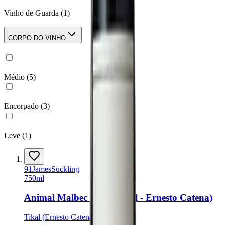
Vinho de Guarda
(
1
)
CORPO DO VINHO
Médio
(
5
)
Encorpado
(
3
)
Leve
(
1
)
91
James
Suckling
750ml
Animal Malbec 2024 (Tikal - Ernesto Catena)
Tikal (Ernesto Catena)