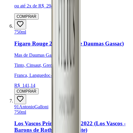
ou até
2
x de R$
294,51
sem juros
COMPRAR
750ml
Figaro Rouge 2023 (Mas de Daumas Gassac)
Mas de Daumas Gassac
Tinto, Cinsaut, Grenache Noir
França, Languedoc-Roussillon
R$
141,14
COMPRAR
91
Antonio
Galloni
750ml
Los Vascos Primo Cinsault 2022 (Los Vascos -
Barons de Rothschild - Lafite)