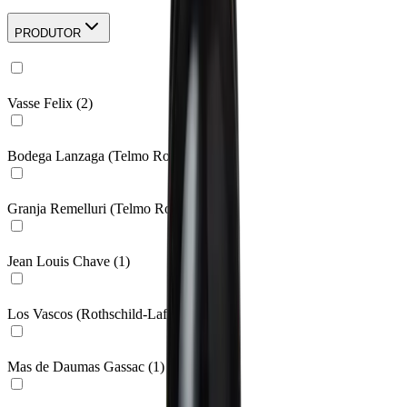
PRODUTOR
Vasse Felix
(
2
)
Bodega Lanzaga (Telmo Rodriguez)
(
1
)
Granja Remelluri (Telmo Rodríguez)
(
1
)
Jean Louis Chave
(
1
)
Los Vascos (Rothschild-Lafite)
(
1
)
Mas de Daumas Gassac
(
1
)