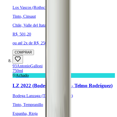
Los Vascos (Rothschild-Lafite)
Tinto, Cinsaut
Chile, Valle del Itata
R$
501,20
ou até
2
x de R$
250,60
sem juros
COMPRAR
93
Antonio
Galloni
750ml
Achado
LZ 2022 (Bodega Lanzaga - Telmo Rodríguez)
Bodega Lanzaga (Telmo Rodriguez)
Tinto, Tempranillo
Espanha, Rioja