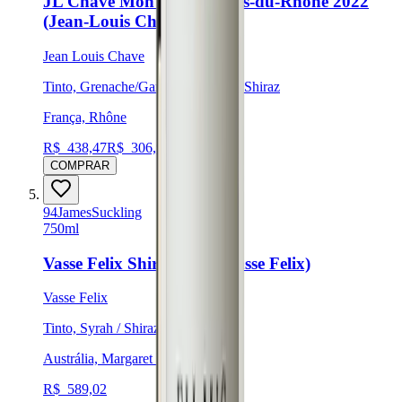
JL Chave Mon Coeur Côtes-du-Rhône 2022
(Jean-Louis Chave)
Jean Louis Chave
Tinto, Grenache/Garnacha, Syrah / Shiraz
França, Rhône
R$
438,47
R$
306,93
COMPRAR
94
James
Suckling
750ml
Vasse Felix Shiraz 2022 (Vasse Felix)
Vasse Felix
Tinto, Syrah / Shiraz
Austrália, Margaret River
R$
589,02