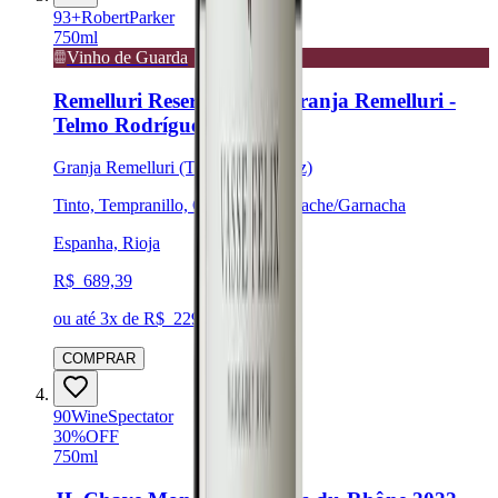
93
+
Robert
Parker
750ml
Vinho de Guarda
Remelluri Reserva 2016 (Granja Remelluri -
Telmo Rodríguez)
Granja Remelluri (Telmo Rodríguez)
Tinto, Tempranillo, Graciano, Grenache/Garnacha
Espanha, Rioja
R$
689,39
ou até
3
x de R$
229,80
sem juros
COMPRAR
90
Wine
Spectator
30
%
OFF
750ml