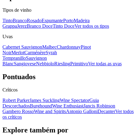
Tipos de vinho
Tinto
Branco
Rosado
Espumante
Porto
Madeira
Grappa
Jerez
Branco Doce
Tinto Doce
Ver todos os tipos
Uvas
Cabernet Sauvignon
Malbec
Chardonnay
Pinot
Noir
Merlot
Carménère
Syrah
Tempranillo
Sauvignon
Blanc
Sangiovese
Nebbiolo
Riesling
Primitivo
Ver todas as uvas
Pontuados
Críticos
Robert Parker
James Suckling
Wine Spectator
Guia
Descorchados
Burghound
Wine Enthusiast
Jancis Robinson
Gambero Rosso
Wine and Spirits
Antonio Galloni
Decanter
Ver todos
os críticos
Explore também por