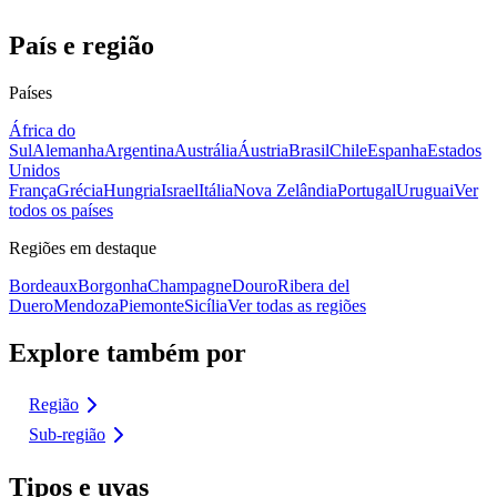
País e região
Países
África do
Sul
Alemanha
Argentina
Austrália
Áustria
Brasil
Chile
Espanha
Estados
Unidos
França
Grécia
Hungria
Israel
Itália
Nova Zelândia
Portugal
Uruguai
Ver
todos os países
Regiões em destaque
Bordeaux
Borgonha
Champagne
Douro
Ribera del
Duero
Mendoza
Piemonte
Sicília
Ver todas as regiões
Explore também por
Região
Sub-região
Tipos e uvas