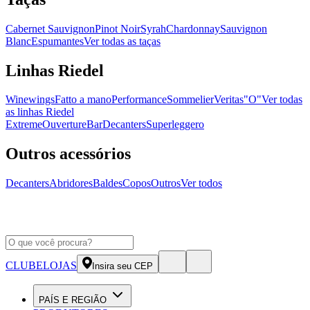
Cabernet Sauvignon
Pinot Noir
Syrah
Chardonnay
Sauvignon
Blanc
Espumantes
Ver todas as taças
Linhas Riedel
Winewings
Fatto a mano
Performance
Sommelier
Veritas
"O"
Ver todas
as linhas Riedel
Extreme
Ouverture
Bar
Decanters
Superleggero
Outros acessórios
Decanters
Abridores
Baldes
Copos
Outros
Ver todos
CLUBE
LOJAS
Insira seu CEP
PAÍS E REGIÃO