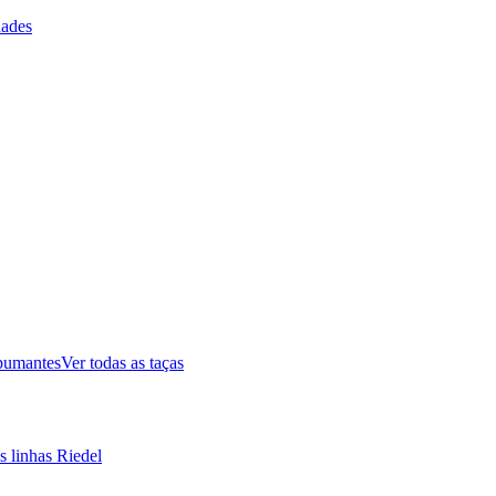
ades
pumantes
Ver todas as taças
s linhas Riedel