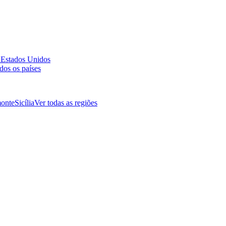
a
Estados Unidos
dos os países
onte
Sicília
Ver todas as regiões