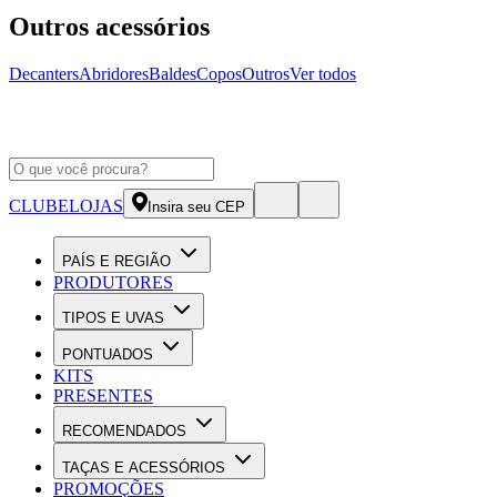
Outros acessórios
Decanters
Abridores
Baldes
Copos
Outros
Ver todos
CLUBE
LOJAS
Insira seu CEP
PAÍS E REGIÃO
PRODUTORES
TIPOS E UVAS
PONTUADOS
KITS
PRESENTES
RECOMENDADOS
TAÇAS E ACESSÓRIOS
PROMOÇÕES