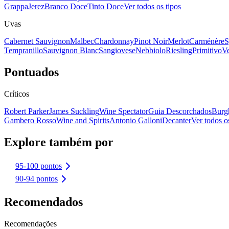
Grappa
Jerez
Branco Doce
Tinto Doce
Ver todos os tipos
Uvas
Cabernet Sauvignon
Malbec
Chardonnay
Pinot Noir
Merlot
Carménère
S
Tempranillo
Sauvignon Blanc
Sangiovese
Nebbiolo
Riesling
Primitivo
Ve
Pontuados
Críticos
Robert Parker
James Suckling
Wine Spectator
Guia Descorchados
Burg
Gambero Rosso
Wine and Spirits
Antonio Galloni
Decanter
Ver todos os
Explore também por
95-100 pontos
90-94 pontos
Recomendados
Recomendações