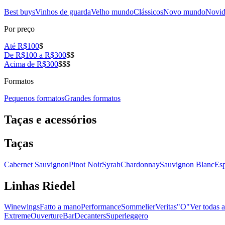
Best buys
Vinhos de guarda
Velho mundo
Clássicos
Novo mundo
Novid
Por preço
Até R$100
$
De R$100 a R$300
$$
Acima de R$300
$$$
Formatos
Pequenos formatos
Grandes formatos
Taças e acessórios
Taças
Cabernet Sauvignon
Pinot Noir
Syrah
Chardonnay
Sauvignon Blanc
Es
Linhas Riedel
Winewings
Fatto a mano
Performance
Sommelier
Veritas
"O"
Ver todas a
Extreme
Ouverture
Bar
Decanters
Superleggero