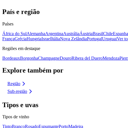
País e região
Países
África do Sul
Alemanha
Argentina
Austrália
Áustria
Brasil
Chile
Espanh
França
Grécia
Hungria
Israel
Itália
Nova Zelândia
Portugal
Uruguai
Ver to
Regiões em destaque
Bordeaux
Borgonha
Champagne
Douro
Ribera del Duero
Mendoza
Piem
Explore também por
Região
Sub-região
Tipos e uvas
Tipos de vinho
Tinto
Branco
Rosado
Espumante
Porto
Madeira