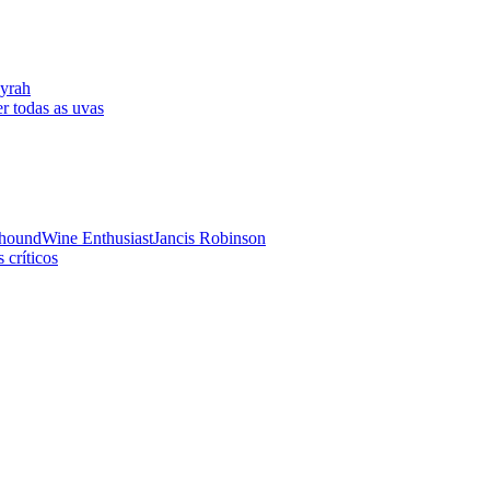
yrah
r todas as uvas
hound
Wine Enthusiast
Jancis Robinson
 críticos