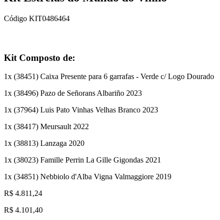
Código
KIT0486464
Kit Composto de:
1
x (
38451
)
Caixa Presente para 6 garrafas - Verde c/ Logo Dourado
1
x (
38496
)
Pazo de Señorans Albariño 2023
1
x (
37964
)
Luis Pato Vinhas Velhas Branco 2023
1
x (
38417
)
Meursault 2022
1
x (
38813
)
Lanzaga 2020
1
x (
38023
)
Famille Perrin La Gille Gigondas 2021
1
x (
34851
)
Nebbiolo d'Alba Vigna Valmaggiore 2019
R$ 4.811,24
R$
4.101,40