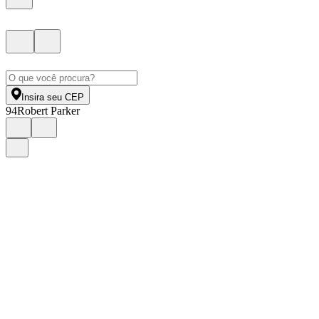
Insira seu CEP
94
Robert Parker