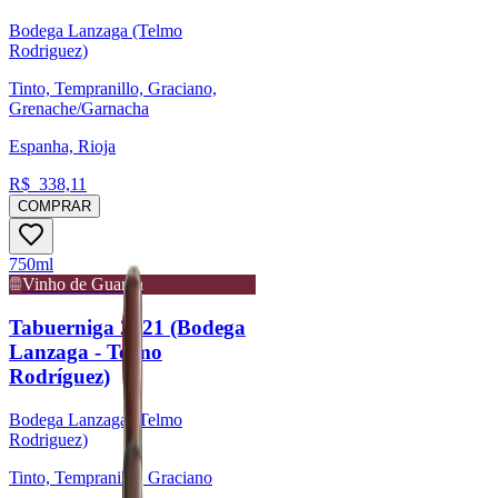
Bodega Lanzaga (Telmo
Rodriguez)
Tinto, Tempranillo, Graciano,
Grenache/Garnacha
Espanha, Rioja
R$
338,11
COMPRAR
750ml
Vinho de Guarda
Tabuerniga 2021 (Bodega
Lanzaga - Telmo
Rodríguez)
Bodega Lanzaga (Telmo
Rodriguez)
Tinto, Tempranillo, Graciano