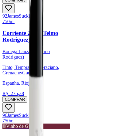
COMPRAR
92
James
Suckling
750ml
Corriente 2021 (Telmo
Rodriguez)
Bodega Lanzaga (Telmo
Rodriguez)
Tinto, Tempranillo, Graciano,
Grenache/Garnacha
Espanha, Rioja
R$
275,38
COMPRAR
96
James
Suckling
750ml
Vinho de Guarda