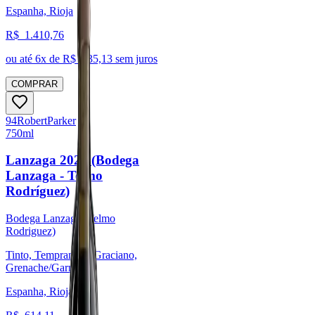
Espanha, Rioja
R$
1.410,76
ou até
6
x de R$
235,13
sem juros
COMPRAR
94
Robert
Parker
750ml
Lanzaga 2020 (Bodega
Lanzaga - Telmo
Rodríguez)
Bodega Lanzaga (Telmo
Rodriguez)
Tinto, Tempranillo, Graciano,
Grenache/Garnacha
Espanha, Rioja