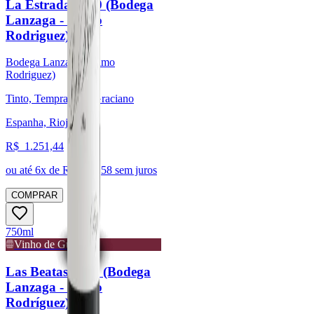
La Estrada 2020 (Bodega
Lanzaga - Telmo
Rodriguez)
Bodega Lanzaga (Telmo
Rodriguez)
Tinto, Tempranillo, Graciano
Espanha, Rioja
R$
1.251,44
ou até
6
x de R$
208,58
sem juros
COMPRAR
750ml
Vinho de Guarda
Las Beatas 2022 (Bodega
Lanzaga - Telmo
Rodríguez)