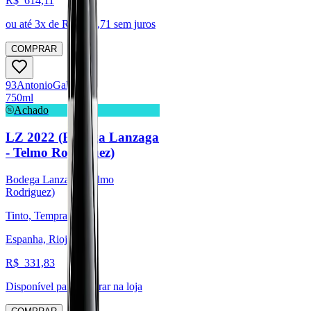
R$
614,11
ou até
3
x de R$
204,71
sem juros
COMPRAR
93
Antonio
Galloni
750ml
Achado
LZ 2022 (Bodega Lanzaga
- Telmo Rodríguez)
Bodega Lanzaga (Telmo
Rodriguez)
Tinto, Tempranillo
Espanha, Rioja
R$
331,83
Disponível para:
Retirar na loja