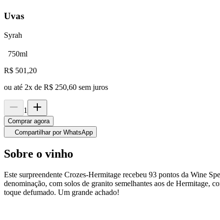
Uvas
Syrah
750ml
R$
501,20
ou até
2
x de
R$ 250,60
sem juros
1
Comprar agora
Compartilhar por WhatsApp
Sobre o vinho
Este surpreendente Crozes-Hermitage recebeu 93 pontos da Wine Specta
denominação, com solos de granito semelhantes aos de Hermitage, com
toque defumado. Um grande achado!