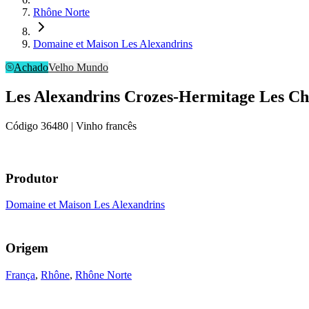
Rhône Norte
Domaine et Maison Les Alexandrins
Achado
Velho Mundo
Les Alexandrins Crozes-Hermitage Les Ch
Código
36480
| Vinho francês
Produtor
Domaine et Maison Les Alexandrins
Origem
França
,
Rhône
,
Rhône Norte