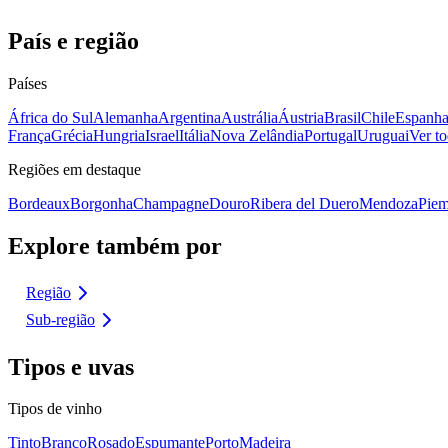
País e região
Países
África do Sul
Alemanha
Argentina
Austrália
Áustria
Brasil
Chile
Espanh
França
Grécia
Hungria
Israel
Itália
Nova Zelândia
Portugal
Uruguai
Ver to
Regiões em destaque
Bordeaux
Borgonha
Champagne
Douro
Ribera del Duero
Mendoza
Piem
Explore também por
Região
Sub-região
Tipos e uvas
Tipos de vinho
Tinto
Branco
Rosado
Espumante
Porto
Madeira