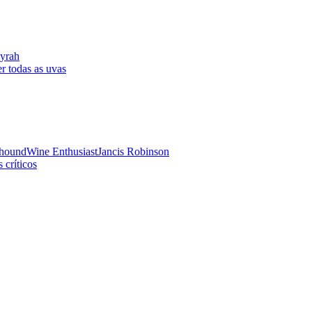
yrah
r todas as uvas
hound
Wine Enthusiast
Jancis Robinson
 críticos