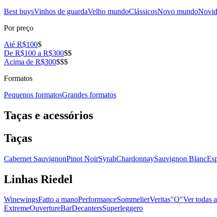
Best buys
Vinhos de guarda
Velho mundo
Clássicos
Novo mundo
Novid
Por preço
Até R$100
$
De R$100 a R$300
$$
Acima de R$300
$$$
Formatos
Pequenos formatos
Grandes formatos
Taças e acessórios
Taças
Cabernet Sauvignon
Pinot Noir
Syrah
Chardonnay
Sauvignon Blanc
Es
Linhas Riedel
Winewings
Fatto a mano
Performance
Sommelier
Veritas
"O"
Ver todas a
Extreme
Ouverture
Bar
Decanters
Superleggero