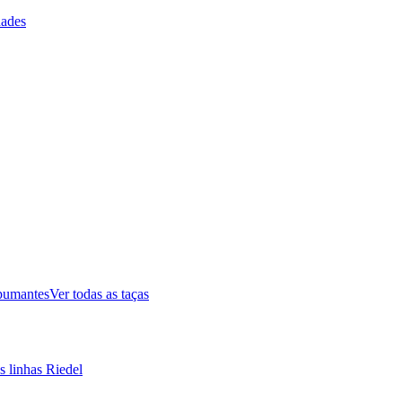
ades
pumantes
Ver todas as taças
s linhas Riedel