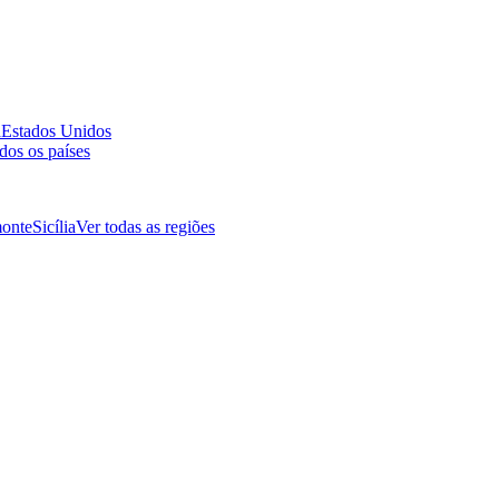
a
Estados Unidos
dos os países
onte
Sicília
Ver todas as regiões