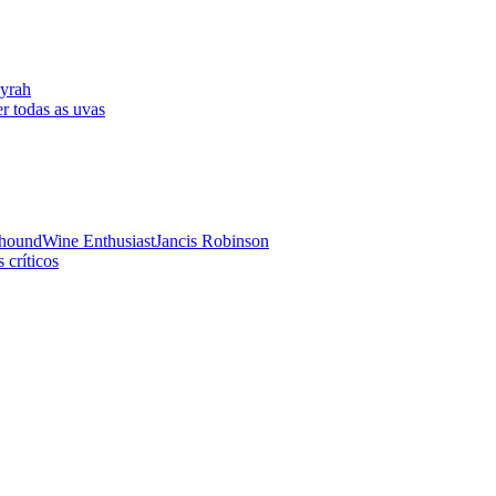
yrah
r todas as uvas
hound
Wine Enthusiast
Jancis Robinson
 críticos