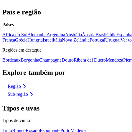
País e região
Países
África do Sul
Alemanha
Argentina
Austrália
Áustria
Brasil
Chile
Espanh
França
Grécia
Hungria
Israel
Itália
Nova Zelândia
Portugal
Uruguai
Ver to
Regiões em destaque
Bordeaux
Borgonha
Champagne
Douro
Ribera del Duero
Mendoza
Piem
Explore também por
Região
Sub-região
Tipos e uvas
Tipos de vinho
Tinto
Branco
Rosado
Espumante
Porto
Madeira