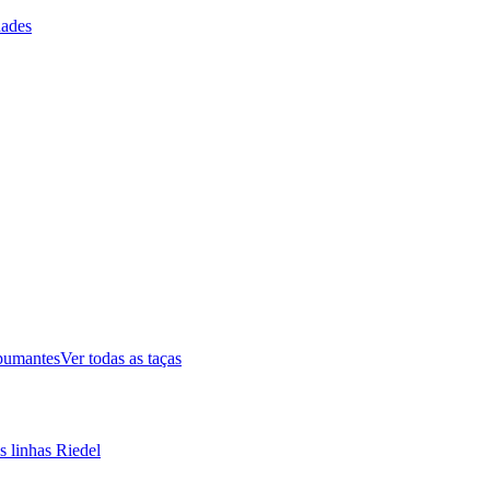
ades
pumantes
Ver todas as taças
s linhas Riedel