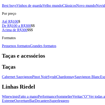
Best buys
Vinhos de guarda
Velho mundo
Clássicos
Novo mundo
Novid
Por preço
Até R$100
$
De R$100 a R$300
$$
Acima de R$300
$$$
Formatos
Pequenos formatos
Grandes formatos
Taças e acessórios
Taças
Cabernet Sauvignon
Pinot Noir
Syrah
Chardonnay
Sauvignon Blanc
Es
Linhas Riedel
Winewings
Fatto a mano
Performance
Sommelier
Veritas
"O"
Ver todas a
Extreme
Ouverture
Bar
Decanters
Superleggero