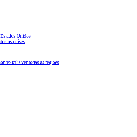
a
Estados Unidos
dos os países
onte
Sicília
Ver todas as regiões