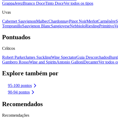
Grappa
Jerez
Branco Doce
Tinto Doce
Ver todos os tipos
Uvas
Cabernet Sauvignon
Malbec
Chardonnay
Pinot Noir
Merlot
Carménère
S
Tempranillo
Sauvignon Blanc
Sangiovese
Nebbiolo
Riesling
Primitivo
Ve
Pontuados
Críticos
Robert Parker
James Suckling
Wine Spectator
Guia Descorchados
Burg
Gambero Rosso
Wine and Spirits
Antonio Galloni
Decanter
Ver todos os
Explore também por
95-100 pontos
90-94 pontos
Recomendados
Recomendações