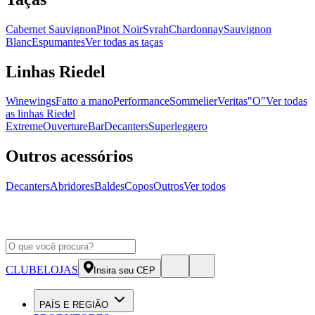
Cabernet Sauvignon
Pinot Noir
Syrah
Chardonnay
Sauvignon
Blanc
Espumantes
Ver todas as taças
Linhas Riedel
Winewings
Fatto a mano
Performance
Sommelier
Veritas
"O"
Ver todas
as linhas Riedel
Extreme
Ouverture
Bar
Decanters
Superleggero
Outros acessórios
Decanters
Abridores
Baldes
Copos
Outros
Ver todos
CLUBE
LOJAS
Insira seu CEP
PAÍS E REGIÃO