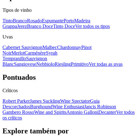
Tipos de vinho
Tinto
Branco
Rosado
Espumante
Porto
Madeira
Grappa
Jerez
Branco Doce
Tinto Doce
Ver todos os tipos
Uvas
Cabernet Sauvignon
Malbec
Chardonnay
Pinot
Noir
Merlot
Carménère
Syrah
Tempranillo
Sauvignon
Blanc
Sangiovese
Nebbiolo
Riesling
Primitivo
Ver todas as uvas
Pontuados
Críticos
Robert Parker
James Suckling
Wine Spectator
Guia
Descorchados
Burghound
Wine Enthusiast
Jancis Robinson
Gambero Rosso
Wine and Spirits
Antonio Galloni
Decanter
Ver todos
os críticos
Explore também por