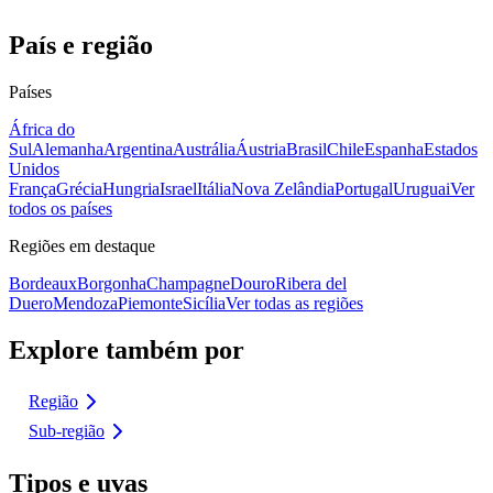
País e região
Países
África do
Sul
Alemanha
Argentina
Austrália
Áustria
Brasil
Chile
Espanha
Estados
Unidos
França
Grécia
Hungria
Israel
Itália
Nova Zelândia
Portugal
Uruguai
Ver
todos os países
Regiões em destaque
Bordeaux
Borgonha
Champagne
Douro
Ribera del
Duero
Mendoza
Piemonte
Sicília
Ver todas as regiões
Explore também por
Região
Sub-região
Tipos e uvas