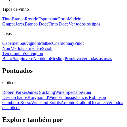
Tipos de vinho
Tinto
Branco
Rosado
Espumante
Porto
Madeira
Grappa
Jerez
Branco Doce
Tinto Doce
Ver todos os tipos
Uvas
Cabernet Sauvignon
Malbec
Chardonnay
Pinot
Noir
Merlot
Carménère
Syrah
Tempranillo
Sauvignon
Blanc
Sangiovese
Nebbiolo
Riesling
Primitivo
Ver todas as uvas
Pontuados
Críticos
Robert Parker
James Suckling
Wine Spectator
Guia
Descorchados
Burghound
Wine Enthusiast
Jancis Robinson
Gambero Rosso
Wine and Spirits
Antonio Galloni
Decanter
Ver todos
os críticos
Explore também por