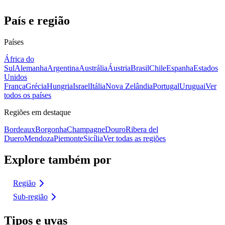
País e região
Países
África do
Sul
Alemanha
Argentina
Austrália
Áustria
Brasil
Chile
Espanha
Estados
Unidos
França
Grécia
Hungria
Israel
Itália
Nova Zelândia
Portugal
Uruguai
Ver
todos os países
Regiões em destaque
Bordeaux
Borgonha
Champagne
Douro
Ribera del
Duero
Mendoza
Piemonte
Sicília
Ver todas as regiões
Explore também por
Região
Sub-região
Tipos e uvas