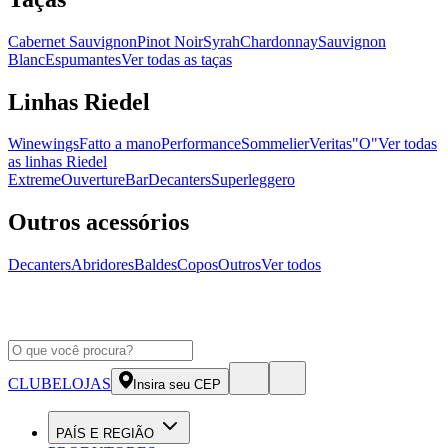
Cabernet Sauvignon
Pinot Noir
Syrah
Chardonnay
Sauvignon
Blanc
Espumantes
Ver todas as taças
Linhas Riedel
Winewings
Fatto a mano
Performance
Sommelier
Veritas
"O"
Ver todas
as linhas Riedel
Extreme
Ouverture
Bar
Decanters
Superleggero
Outros acessórios
Decanters
Abridores
Baldes
Copos
Outros
Ver todos
CLUBE
LOJAS
Insira seu CEP
PAÍS E REGIÃO