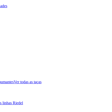
ades
pumantes
Ver todas as taças
s linhas Riedel