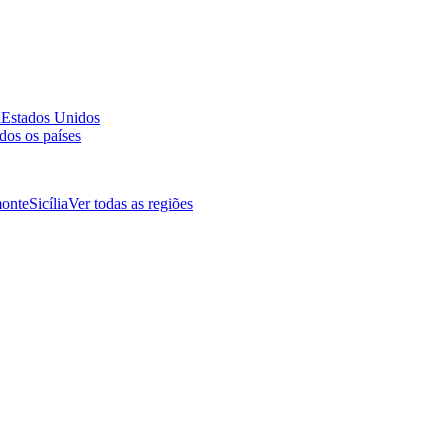
a
Estados Unidos
dos os países
onte
Sicília
Ver todas as regiões