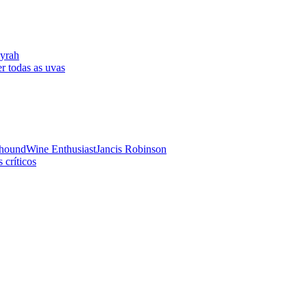
yrah
r todas as uvas
hound
Wine Enthusiast
Jancis Robinson
 críticos