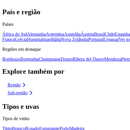
País e região
Países
África do Sul
Alemanha
Argentina
Austrália
Áustria
Brasil
Chile
Espanh
França
Grécia
Hungria
Israel
Itália
Nova Zelândia
Portugal
Uruguai
Ver to
Regiões em destaque
Bordeaux
Borgonha
Champagne
Douro
Ribera del Duero
Mendoza
Piem
Explore também por
Região
Sub-região
Tipos e uvas
Tipos de vinho
Tinto
Branco
Rosado
Espumante
Porto
Madeira