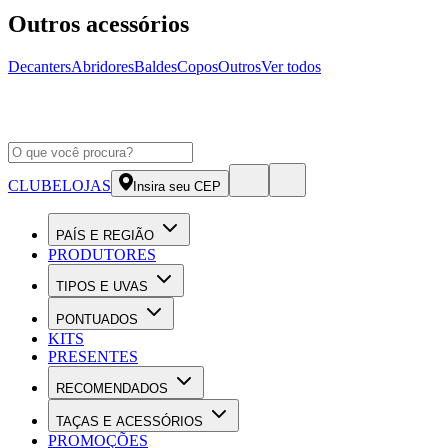
Outros acessórios
Decanters
Abridores
Baldes
Copos
Outros
Ver todos
CLUBE
LOJAS
Insira seu CEP
PAÍS E REGIÃO
PRODUTORES
TIPOS E UVAS
PONTUADOS
KITS
PRESENTES
RECOMENDADOS
TAÇAS E ACESSÓRIOS
PROMOÇÕES