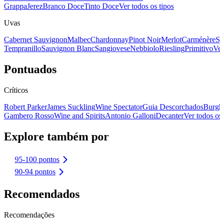
Grappa
Jerez
Branco Doce
Tinto Doce
Ver todos os tipos
Uvas
Cabernet Sauvignon
Malbec
Chardonnay
Pinot Noir
Merlot
Carménère
S
Tempranillo
Sauvignon Blanc
Sangiovese
Nebbiolo
Riesling
Primitivo
Ve
Pontuados
Críticos
Robert Parker
James Suckling
Wine Spectator
Guia Descorchados
Burg
Gambero Rosso
Wine and Spirits
Antonio Galloni
Decanter
Ver todos os
Explore também por
95-100 pontos
90-94 pontos
Recomendados
Recomendações