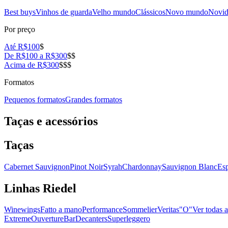
Best buys
Vinhos de guarda
Velho mundo
Clássicos
Novo mundo
Novid
Por preço
Até R$100
$
De R$100 a R$300
$$
Acima de R$300
$$$
Formatos
Pequenos formatos
Grandes formatos
Taças e acessórios
Taças
Cabernet Sauvignon
Pinot Noir
Syrah
Chardonnay
Sauvignon Blanc
Es
Linhas Riedel
Winewings
Fatto a mano
Performance
Sommelier
Veritas
"O"
Ver todas a
Extreme
Ouverture
Bar
Decanters
Superleggero