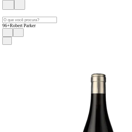
96+
Robert Parker