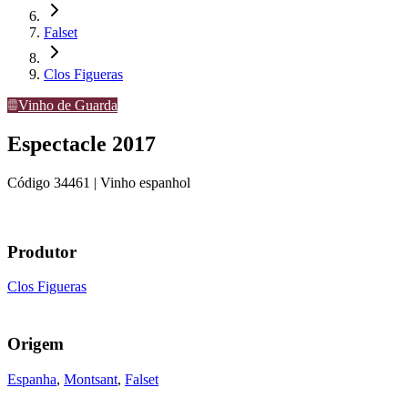
Falset
Clos Figueras
Vinho de Guarda
Espectacle 2017
Código
34461
| Vinho espanhol
Produtor
Clos Figueras
Origem
Espanha
,
Montsant
,
Falset