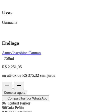
Uvas
Garnacha
Enólogo
Anne-Josephine Cannan
750ml
R$
2.251,95
ou até
6
x de
R$ 375,32
sem juros
1
Comprar agora
Compartilhar por WhatsApp
96+
Robert Parker
96
Guia Peñin