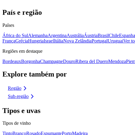
País e região
Países
África do Sul
Alemanha
Argentina
Austrália
Áustria
Brasil
Chile
Espanh
França
Grécia
Hungria
Israel
Itália
Nova Zelândia
Portugal
Uruguai
Ver to
Regiões em destaque
Bordeaux
Borgonha
Champagne
Douro
Ribera del Duero
Mendoza
Piem
Explore também por
Região
Sub-região
Tipos e uvas
Tipos de vinho
Tinto
Branco
Rosado
Espumante
Porto
Madeira