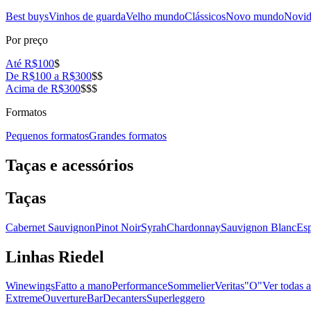
Best buys
Vinhos de guarda
Velho mundo
Clássicos
Novo mundo
Novid
Por preço
Até R$100
$
De R$100 a R$300
$$
Acima de R$300
$$$
Formatos
Pequenos formatos
Grandes formatos
Taças e acessórios
Taças
Cabernet Sauvignon
Pinot Noir
Syrah
Chardonnay
Sauvignon Blanc
Es
Linhas Riedel
Winewings
Fatto a mano
Performance
Sommelier
Veritas
"O"
Ver todas a
Extreme
Ouverture
Bar
Decanters
Superleggero