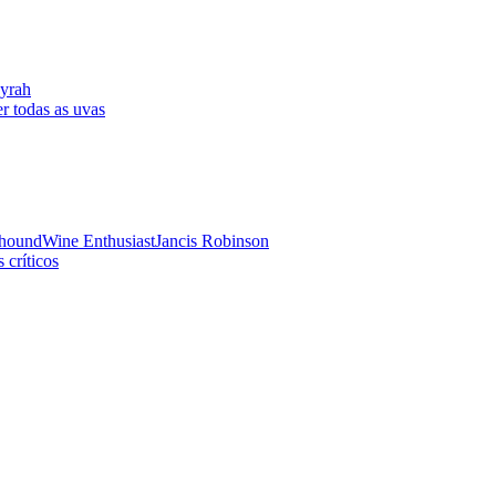
yrah
r todas as uvas
hound
Wine Enthusiast
Jancis Robinson
 críticos