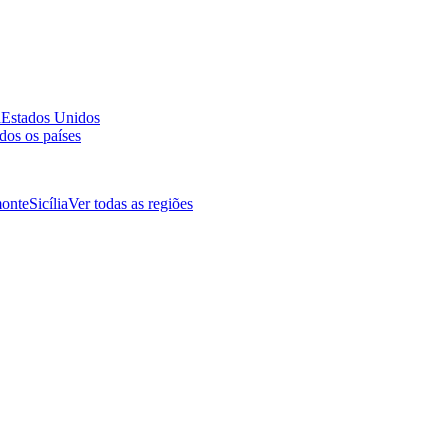
a
Estados Unidos
dos os países
onte
Sicília
Ver todas as regiões