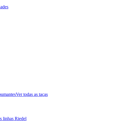
ades
pumantes
Ver todas as taças
s linhas Riedel