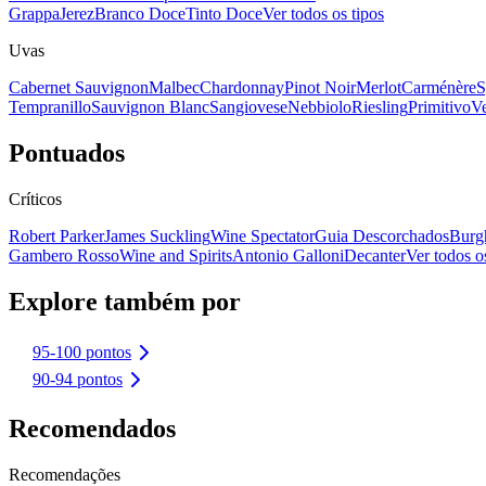
Grappa
Jerez
Branco Doce
Tinto Doce
Ver todos os tipos
Uvas
Cabernet Sauvignon
Malbec
Chardonnay
Pinot Noir
Merlot
Carménère
S
Tempranillo
Sauvignon Blanc
Sangiovese
Nebbiolo
Riesling
Primitivo
Ve
Pontuados
Críticos
Robert Parker
James Suckling
Wine Spectator
Guia Descorchados
Burg
Gambero Rosso
Wine and Spirits
Antonio Galloni
Decanter
Ver todos os
Explore também por
95-100 pontos
90-94 pontos
Recomendados
Recomendações