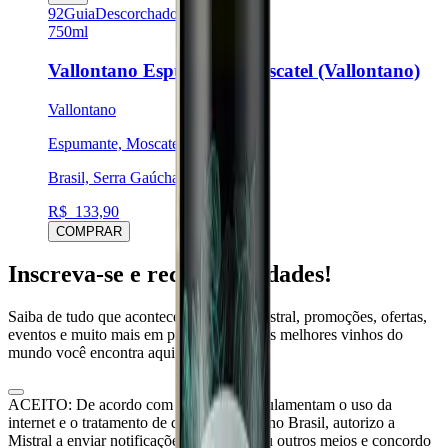
92
Guia
Descorchados
750ml
Vallontano Espumante Moscatel (Vallontano)
Vallontano
Espumante, Moscatel
Brasil, Serra Gaúcha
R$
133,90
COMPRAR
Inscreva-se e receba novidades!
Saiba de tudo que acontece no mundo Mistral, promoções, ofertas,
eventos e muito mais em primeira mão. Os melhores vinhos do
mundo você encontra aqui.
ACEITO: De acordo com as leis que regulamentam o uso da
internet e o tratamento de dados pessoais no Brasil, autorizo a
Mistral a enviar notificações por e-mail ou outros meios e concordo