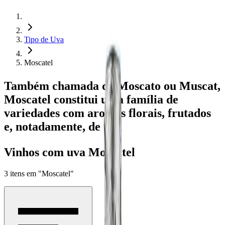
Tipo de Uva
Moscatel
Também chamada de Moscato ou Muscat,
Moscatel
constitui uma família de
variedades com aromas florais, frutados
e, notadamente, de uva
Vinhos com uva Moscatel
3
itens
em
"Moscatel"