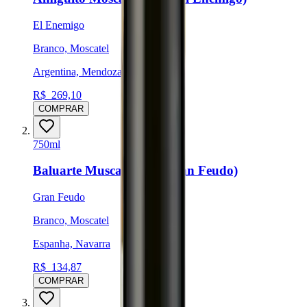
El Enemigo
Branco, Moscatel
Argentina, Mendoza
R$
269,10
COMPRAR
750ml
Baluarte Muscat 2022 (Gran Feudo)
Gran Feudo
Branco, Moscatel
Espanha, Navarra
R$
134,87
COMPRAR