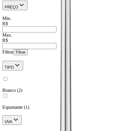
PREÇO
Min.
R$
Max.
R$
Filtrar
Filtrar
TIPO
Branco
(
2
)
Espumante
(
1
)
UVA