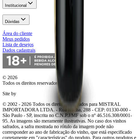
Institucional
Dúvidas
Área do cliente
Meus pedidos
Lista de desejos
Dados cadastrais
© 2026
Todos os direitos reservados.
Site by
© 2002 - 2026 Todos os direitos reservados para MISTRAL
IMPORTADORA LTDA. - Rua Rocha, 288 - CEP: 01330-000 -
São Paulo - SP, inscrita no C.N.P.J/MF sob o nº 46.516.308/0001-
95. As imagens são meramente ilustrativas. No caso dos vinhos
safrados, a safra mostrada no rótulo da imagem pode não
corresponder ao ano de fabricação do vinho, que está especificado
corretamente em
"características"
do produto. Para outros produtos e