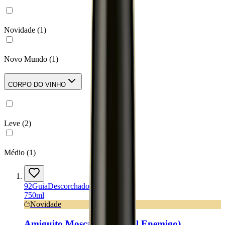
Novidade
(
1
)
Novo Mundo
(
1
)
CORPO DO VINHO
Leve
(
2
)
Médio
(
1
)
92
Guia
Descorchados
750ml
Novidade
Amiguito Moscatel 2025 (El Enemigo)