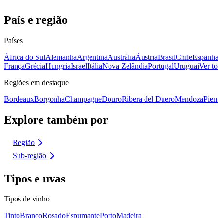
País e região
Países
África do Sul
Alemanha
Argentina
Austrália
Áustria
Brasil
Chile
Espanh
França
Grécia
Hungria
Israel
Itália
Nova Zelândia
Portugal
Uruguai
Ver to
Regiões em destaque
Bordeaux
Borgonha
Champagne
Douro
Ribera del Duero
Mendoza
Piem
Explore também por
Região
Sub-região
Tipos e uvas
Tipos de vinho
Tinto
Branco
Rosado
Espumante
Porto
Madeira