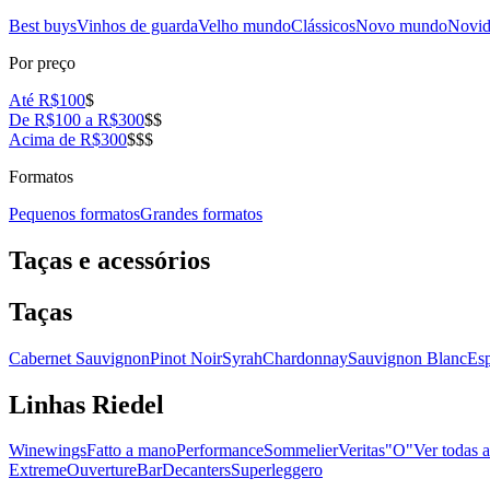
Best buys
Vinhos de guarda
Velho mundo
Clássicos
Novo mundo
Novid
Por preço
Até R$100
$
De R$100 a R$300
$$
Acima de R$300
$$$
Formatos
Pequenos formatos
Grandes formatos
Taças e acessórios
Taças
Cabernet Sauvignon
Pinot Noir
Syrah
Chardonnay
Sauvignon Blanc
Es
Linhas Riedel
Winewings
Fatto a mano
Performance
Sommelier
Veritas
"O"
Ver todas a
Extreme
Ouverture
Bar
Decanters
Superleggero