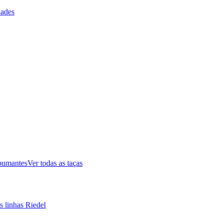
ades
pumantes
Ver todas as taças
s linhas Riedel