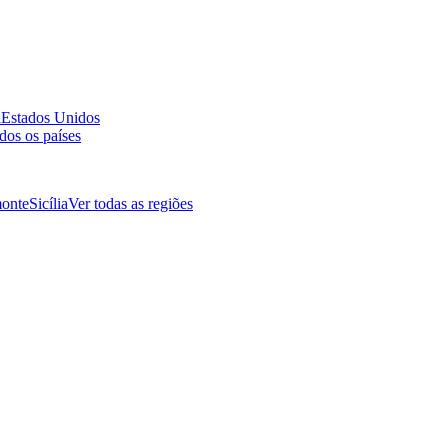
a
Estados Unidos
dos os países
onte
Sicília
Ver todas as regiões