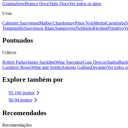
Grappa
Jerez
Branco Doce
Tinto Doce
Ver todos os tipos
Uvas
Cabernet Sauvignon
Malbec
Chardonnay
Pinot Noir
Merlot
Carménère
S
Tempranillo
Sauvignon Blanc
Sangiovese
Nebbiolo
Riesling
Primitivo
Ve
Pontuados
Críticos
Robert Parker
James Suckling
Wine Spectator
Guia Descorchados
Burg
Gambero Rosso
Wine and Spirits
Antonio Galloni
Decanter
Ver todos os
Explore também por
95-100 pontos
90-94 pontos
Recomendados
Recomendações