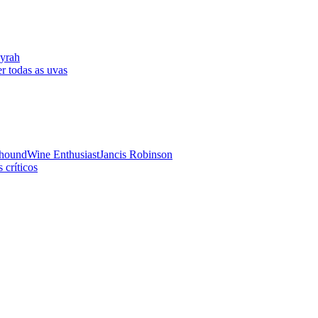
yrah
r todas as uvas
hound
Wine Enthusiast
Jancis Robinson
 críticos