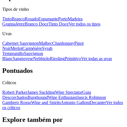
Tipos de vinho
Tinto
Branco
Rosado
Espumante
Porto
Madeira
Grappa
Jerez
Branco Doce
Tinto Doce
Ver todos os tipos
Uvas
Cabernet Sauvignon
Malbec
Chardonnay
Pinot
Noir
Merlot
Carménère
Syrah
Tempranillo
Sauvignon
Blanc
Sangiovese
Nebbiolo
Riesling
Primitivo
Ver todas as uvas
Pontuados
Críticos
Robert Parker
James Suckling
Wine Spectator
Guia
Descorchados
Burghound
Wine Enthusiast
Jancis Robinson
Gambero Rosso
Wine and Spirits
Antonio Galloni
Decanter
Ver todos
os críticos
Explore também por