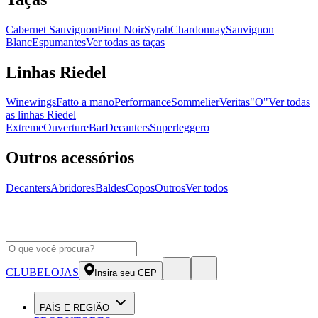
Cabernet Sauvignon
Pinot Noir
Syrah
Chardonnay
Sauvignon
Blanc
Espumantes
Ver todas as taças
Linhas Riedel
Winewings
Fatto a mano
Performance
Sommelier
Veritas
"O"
Ver todas
as linhas Riedel
Extreme
Ouverture
Bar
Decanters
Superleggero
Outros acessórios
Decanters
Abridores
Baldes
Copos
Outros
Ver todos
CLUBE
LOJAS
Insira seu CEP
PAÍS E REGIÃO