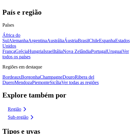
País e região
Países
África do
Sul
Alemanha
Argentina
Austrália
Áustria
Brasil
Chile
Espanha
Estados
Unidos
França
Grécia
Hungria
Israel
Itália
Nova Zelândia
Portugal
Uruguai
Ver
todos os países
Regiões em destaque
Bordeaux
Borgonha
Champagne
Douro
Ribera del
Duero
Mendoza
Piemonte
Sicília
Ver todas as regiões
Explore também por
Região
Sub-região
Tipos e uvas