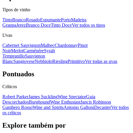
Tipos de vinho
Tinto
Branco
Rosado
Espumante
Porto
Madeira
Grappa
Jerez
Branco Doce
Tinto Doce
Ver todos os tipos
Uvas
Cabernet Sauvignon
Malbec
Chardonnay
Pinot
Noir
Merlot
Carménère
Syrah
Tempranillo
Sauvignon
Blanc
Sangiovese
Nebbiolo
Riesling
Primitivo
Ver todas as uvas
Pontuados
Críticos
Robert Parker
James Suckling
Wine Spectator
Guia
Descorchados
Burghound
Wine Enthusiast
Jancis Robinson
Gambero Rosso
Wine and Spirits
Antonio Galloni
Decanter
Ver todos
os críticos
Explore também por