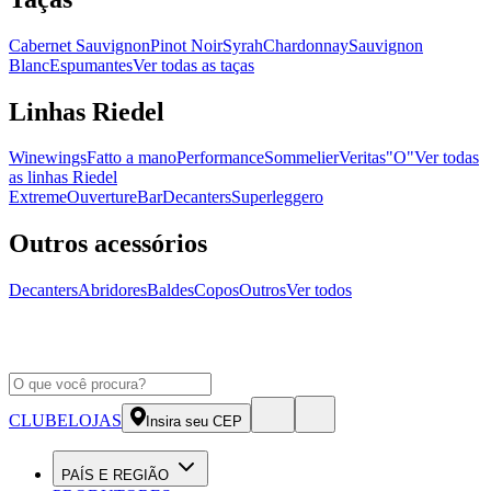
Cabernet Sauvignon
Pinot Noir
Syrah
Chardonnay
Sauvignon
Blanc
Espumantes
Ver todas as taças
Linhas Riedel
Winewings
Fatto a mano
Performance
Sommelier
Veritas
"O"
Ver todas
as linhas Riedel
Extreme
Ouverture
Bar
Decanters
Superleggero
Outros acessórios
Decanters
Abridores
Baldes
Copos
Outros
Ver todos
CLUBE
LOJAS
Insira seu CEP
PAÍS E REGIÃO