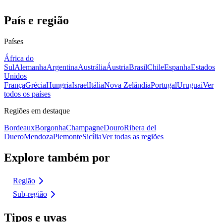
País e região
Países
África do
Sul
Alemanha
Argentina
Austrália
Áustria
Brasil
Chile
Espanha
Estados
Unidos
França
Grécia
Hungria
Israel
Itália
Nova Zelândia
Portugal
Uruguai
Ver
todos os países
Regiões em destaque
Bordeaux
Borgonha
Champagne
Douro
Ribera del
Duero
Mendoza
Piemonte
Sicília
Ver todas as regiões
Explore também por
Região
Sub-região
Tipos e uvas