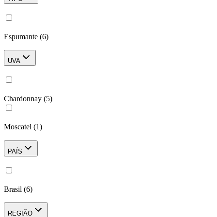
Espumante
(
6
)
UVA
Chardonnay
(
5
)
Moscatel
(
1
)
PAÍS
Brasil
(
6
)
REGIÃO