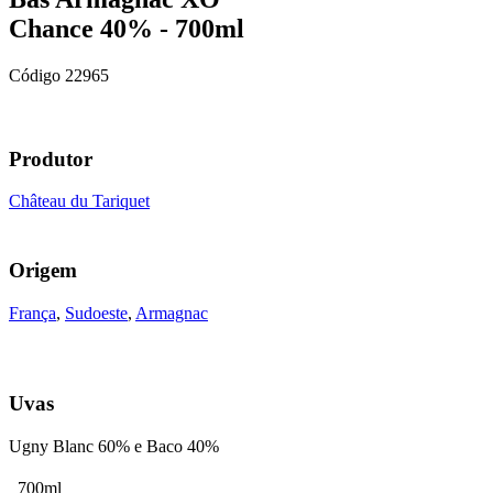
Chance 40% - 700ml
Código
22965
Produtor
Château du Tariquet
Origem
França
,
Sudoeste
,
Armagnac
Uvas
Ugny Blanc 60% e Baco 40%
700ml