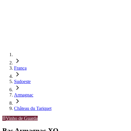
França
Sudoeste
Armagnac
Château du Tariquet
Vinho de Guarda
Bas Armagnac XO