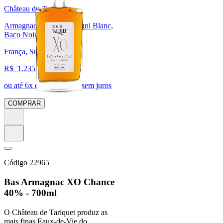
Château du Tariquet
Armagnac, Trebbiano/Ugni Blanc,
Baco Noir
França, Sudoeste
R$
1.235,27
ou até
6
x de R$
205,88
sem juros
COMPRAR
Código
22965
Bas Armagnac XO Chance
40% - 700ml
O Château de Tariquet produz as
mais finas Eaux-de-Vie do