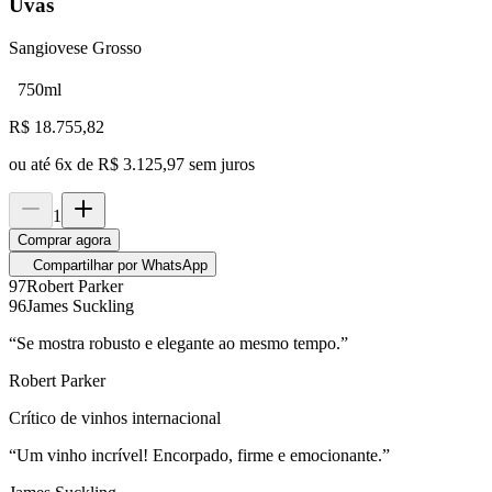
Uvas
Sangiovese Grosso
750ml
R$
18.755,82
ou até
6
x de
R$ 3.125,97
sem juros
1
Comprar agora
Compartilhar por WhatsApp
97
Robert Parker
96
James Suckling
“
Se mostra robusto e elegante ao mesmo tempo.
”
Robert Parker
Crítico de vinhos internacional
“
Um vinho incrível! Encorpado, firme e emocionante.
”