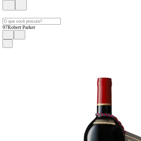
97
Robert Parker