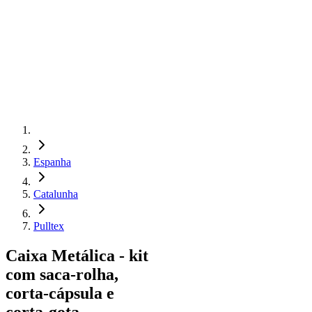
Espanha
Catalunha
Pulltex
Caixa Metálica - kit
com saca-rolha,
corta-cápsula e
corta-gota