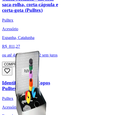
saca-rolha, corta-cápsula e
corta-gota (Pulltex)
Pulltex
Acessório
Espanha, Catalunha
R$
811,27
ou até
4
x de R$
202,82
sem juros
COMPRAR
Identificador de Copos
Pulltex (Pulltex)
Pulltex
Acessório