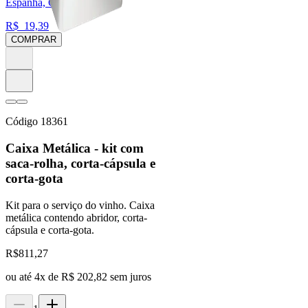
Espanha, Catalunha
R$
19,39
COMPRAR
Código
18361
Caixa Metálica - kit com
saca-rolha, corta-cápsula e
corta-gota
Kit para o serviço do vinho. Caixa
metálica contendo abridor, corta-
cápsula e corta-gota.
R$
811,27
ou até
4
x de
R$ 202,82
sem juros