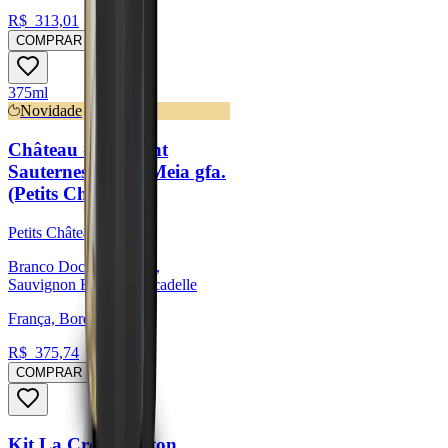
R$
313,01
COMPRAR
375ml
Novidade
Château du Levant
Sauternes 2019 - Meia gfa.
(Petits Châteaux)
Petits Châteaux
Branco Doce, Sémillon,
Sauvignon Blanc, Muscadelle
França, Bordeaux
R$
375,74
COMPRAR
Kit La Croix Barton