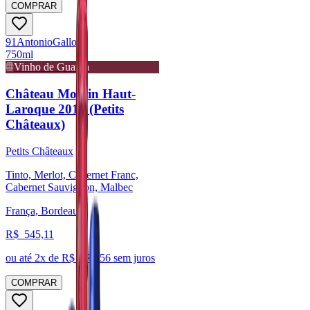
COMPRAR
91
Antonio
Galloni
750ml
Vinho de Guarda
Château Moulin Haut-
Laroque 2016 (Petits
Châteaux)
Petits Châteaux
Tinto, Merlot, Cabernet Franc,
Cabernet Sauvignon, Malbec
França, Bordeaux
R$
545,11
ou até
2
x de R$
272,56
sem juros
COMPRAR