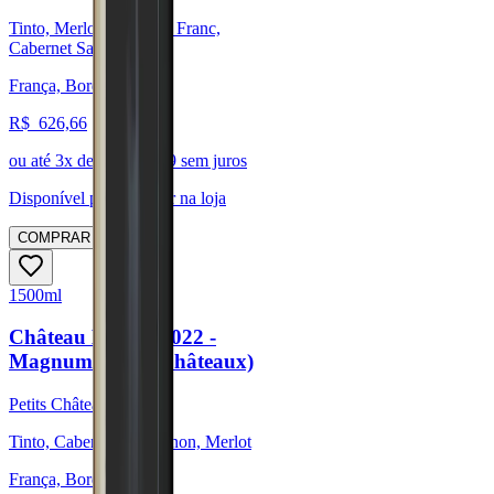
Tinto, Merlot, Cabernet Franc,
Cabernet Sauvignon
França, Bordeaux
R$
626,66
ou até
3
x de R$
208,89
sem juros
Disponível para:
Retirar na loja
COMPRAR
1500ml
Château Bel Air 2022 -
Magnum (Petits Châteaux)
Petits Châteaux
Tinto, Cabernet Sauvignon, Merlot
França, Bordeaux