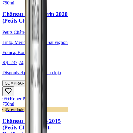
750ml
Château Saint-Florin 2020
(Petits Châteaux)
Petits Châteaux
Tinto, Merlot, Cabernet Sauvignon
França, Bordeaux
R$
237,74
Disponível para:
Retirar na loja
COMPRAR
95
+
Robert
Parker
750ml
Novidade
Château La Clotte 2015
(Petits Château - St.