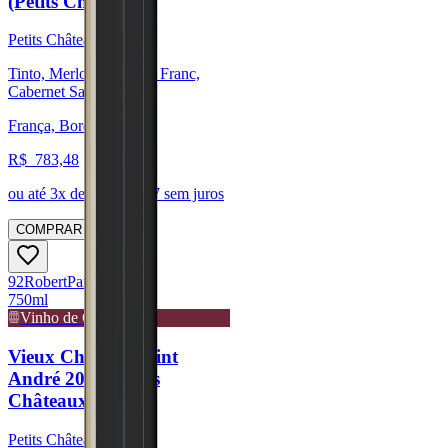
(Petits Châteaux)
Petits Châteaux
Tinto, Merlot, Cabernet Franc,
Cabernet Sauvignon
França, Bordeaux
R$
783,48
ou até
3
x de R$
261,17
sem juros
COMPRAR
92
Robert
Parker
750ml
Vinho de Guarda
Vieux Château Saint
André 2020 (Petits
Châteaux)
Petits Châteaux