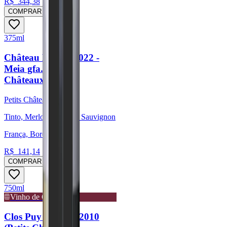
R$
344,38
COMPRAR
375ml
Château Bel Air 2022 -
Meia gfa. (Petits
Châteaux)
Petits Châteaux
Tinto, Merlot, Cabernet Sauvignon
França, Bordeaux
R$
141,14
COMPRAR
750ml
Vinho de Guarda
Clos Puy Arnaud 2010