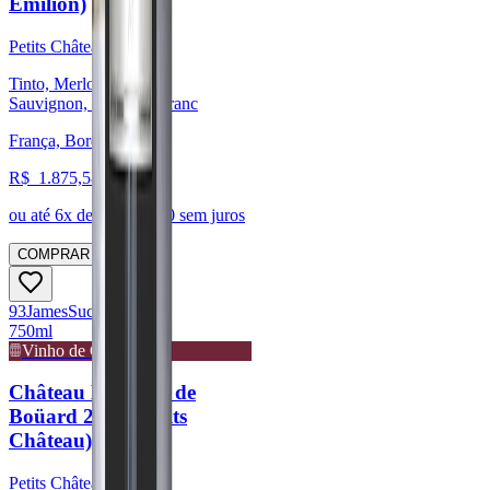
Emilion)
Petits Châteaux
Tinto, Merlot, Cabernet
Sauvignon, Cabernet Franc
França, Bordeaux
R$
1.875,58
ou até
6
x de R$
312,60
sem juros
COMPRAR
93
James
Suckling
750ml
Vinho de Guarda
Château La Fleur de
Boüard 2019 (Petits
Château)
Petits Châteaux