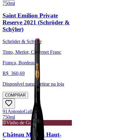
750ml
Saint Emilion Private
Reserve 2021 (Schröder &
Schÿler)
Schröder & Schÿler
Tinto, Merlot, Cabernet Franc
França, Bordeaux
R$
360,69
Disponível para:
Retirar na loja
COMPRAR
91
Antonio
Galloni
750ml
Vinho de Guarda
Château Moulin Haut-