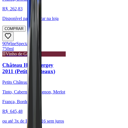
R$
262,83
Disponível para:
Retirar na loja
COMPRAR
90
Wine
Spectator
750ml
Vinho de Guarda
Château Haut Bergey
2011 (Petits Châteaux)
Petits Châteaux
Tinto, Cabernet Sauvignon, Merlot
França, Bordeaux
R$
645,48
ou até
3
x de R$
215,16
sem juros