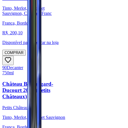
Tinto, Merlot, Cabernet
Sauvignon, Cabernet Franc
França, Bordeaux
R$
200,10
Disponível para:
Retirar na loja
COMPRAR
90
Decanter
750ml
Château Beauregard-
Ducourt 2018 (Petits
Châteaux)
Petits Châteaux
Tinto, Merlot, Cabernet Sauvignon
França, Bordeaux