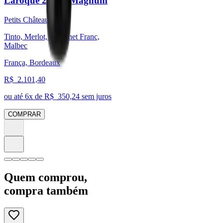
Laroque 2008 - Magnum
Petits Châteaux
Tinto, Merlot, Cabernet Franc,
Malbec
França, Bordeaux
R$
2.101,40
ou até
6
x de R$
350,24
sem juros
COMPRAR
Quem comprou,
compra também