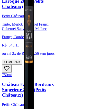
Laroque 2016 (Petits
Châteaux)
Petits Châteaux
Tinto, Merlot, Cabernet Franc,
Cabernet Sauvignon, Malbec
França, Bordeaux
R$
545,11
ou até
2
x de R$
272,56
sem juros
COMPRAR
750ml
Château Fayau Bordeaux
Supérieur 2019 (Petits
Châteaux)
Petits Châteaux