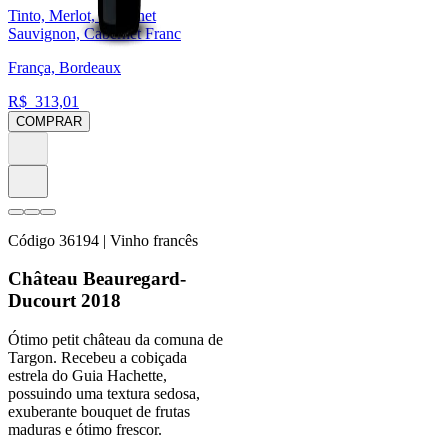
Tinto, Merlot, Cabernet
Sauvignon, Cabernet Franc
França, Bordeaux
R$
313,01
COMPRAR
Código
36194
| Vinho francês
Château Beauregard-
Ducourt 2018
Ótimo petit château da comuna de
Targon. Recebeu a cobiçada
estrela do Guia Hachette,
possuindo uma textura sedosa,
exuberante bouquet de frutas
maduras e ótimo frescor.