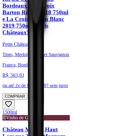
Bordeaux - La Croix
Barton Rouge 2018 750ml
e La Croix Barton Blanc
2019 750ml (Petits
Châteaux)
Petits Châteaux
Tinto, Merlot, Cabernet Sauvignon
França, Bordeaux
R$
563,93
ou até
2
x de R$
281,97
sem juros
COMPRAR
1500ml
Vinho de Guarda
Château Moulin Haut