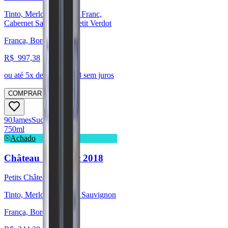
Tinto, Merlot, Cabernet Franc,
Cabernet Sauvignon, Petit Verdot
França, Bordeaux
R$
997,38
ou até
5
x de R$
199,48
sem juros
COMPRAR
90
James
Suckling
750ml
Achado
Château Sigognac 2018
Petits Châteaux
Tinto, Merlot, Cabernet Sauvignon
França, Bordeaux