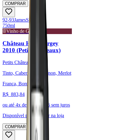
COMPRAR
92-93
James
Suckling
750ml
Vinho de Guarda
Château Haut Bergey
2010 (Petits Châteaux)
Petits Châteaux
Tinto, Cabernet Sauvignon, Merlot
França, Bordeaux
R$
883,84
ou até
4
x de R$
220,96
sem juros
Disponível para:
Retirar na loja
COMPRAR