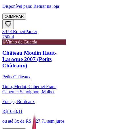
Disponível para:
Retirar na loja
COMPRAR
89-91
Robert
Parker
750ml
Vinho de Guarda
Château Moulin Haut-
Laroque 2007 (Petits
Châteaux)
Petits Châteaux
Tinto, Merlot, Cabernet Franc,
Cabernet Sauvignon, Malbec
França, Bordeaux
R$
683,11
ou até
3
x de R$
227,71
sem juros