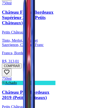
750ml
Château Fayau Bordeaux
Supérieur 2019 (Petits
Châteaux)
Petits Châteaux
Tinto, Merlot, Cabernet
Sauvignon, Cabernet Franc
França, Bordeaux
R$
313,01
COMPRAR
750ml
Achado
Château Pilet Bordeaux
2019 (Petits Châteaux)
Petits Châteaux