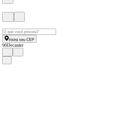
Insira seu CEP
90
Decanter