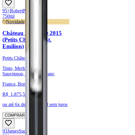
95
+
Robert
Parker
750ml
Novidade
Château La Clotte 2015
(Petits Château - St.
Emilion)
Petits Châteaux
Tinto, Merlot, Cabernet
Sauvignon, Cabernet Franc
França, Bordeaux
R$
1.875,58
ou até
6
x de R$
312,60
sem juros
COMPRAR
93
James
Suckling