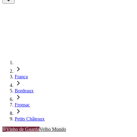
França
Bordeaux
Fronsac
Petits Châteaux
Vinho de Guarda
Velho Mundo