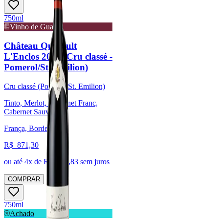
750ml
Vinho de Guarda
Château Quinault
L'Enclos 2009 (Cru classé -
Pomerol/St. Emilion)
Cru classé (Pomerol/St. Emilion)
Tinto, Merlot, Cabernet Franc,
Cabernet Sauvignon
França, Bordeaux
R$
871,30
ou até
4
x de R$
217,83
sem juros
COMPRAR
750ml
Achado