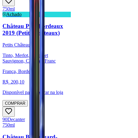
750ml
Achado
Château Pilet Bordeaux
2019 (Petits Châteaux)
Petits Châteaux
Tinto, Merlot, Cabernet
Sauvignon, Cabernet Franc
França, Bordeaux
R$
200,10
Disponível para:
Retirar na loja
COMPRAR
90
Decanter
750ml
Château Beauregard-