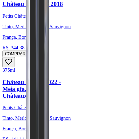
Château Sigognac 2018
Petits Châteaux
Tinto, Merlot, Cabernet Sauvignon
França, Bordeaux
R$
344,38
COMPRAR
375ml
Château Bel Air 2022 -
Meia gfa. (Petits
Châteaux)
Petits Châteaux
Tinto, Merlot, Cabernet Sauvignon
França, Bordeaux