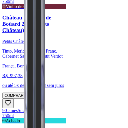
750ml
Vinho de Guarda
Château La Fleur de
Boüard 2019 (Petits
Château)
Petits Châteaux
Tinto, Merlot, Cabernet Franc,
Cabernet Sauvignon, Petit Verdot
França, Bordeaux
R$
997,38
ou até
5
x de R$
199,48
sem juros
COMPRAR
90
James
Suckling
750ml
Achado