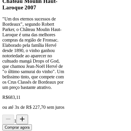
Château Moulin Haut-
Laroque 2007
"Um dos eternos sucessos de
Bordeaux", segundo Robert
Parker, o Château Moulin Haut-
Laroque é uma das melhores
compras da região de Fronsac.
Elaborado pela família Hervé
desde 1890, o vinho ganhou
notoriedade ao aparecer no
cultuado mangá Drops of God,
que chamou Jean-Noël Hervé de
"o último samurai do vinho". Um
belíssimo tinto, que compete com
os Crus Classés de Bordeaux por
um preço bastante atrativo.
R$
683,11
ou até
3
x de
R$ 227,70
sem juros
1
Comprar agora