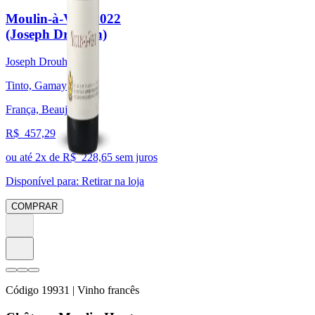
Moulin-à-Vent 2022
(Joseph Drouhin)
Joseph Drouhin
Tinto, Gamay
França, Beaujolais
R$
457,29
ou até
2
x de R$
228,65
sem juros
Disponível para:
Retirar na loja
COMPRAR
Código
19931
| Vinho francês