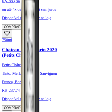
R$
883,84
ou até
4
x de R$
220,96
sem juros
Disponível para:
Retirar na loja
COMPRAR
750ml
Château Saint-Florin 2020
(Petits Châteaux)
Petits Châteaux
Tinto, Merlot, Cabernet Sauvignon
França, Bordeaux
R$
237,74
Disponível para:
Retirar na loja
COMPRAR