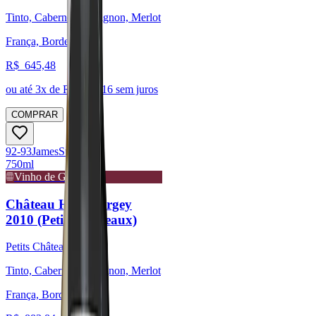
Tinto, Cabernet Sauvignon, Merlot
França, Bordeaux
R$
645,48
ou até
3
x de R$
215,16
sem juros
COMPRAR
92-93
James
Suckling
750ml
Vinho de Guarda
Château Haut Bergey
2010 (Petits Châteaux)
Petits Châteaux
Tinto, Cabernet Sauvignon, Merlot
França, Bordeaux