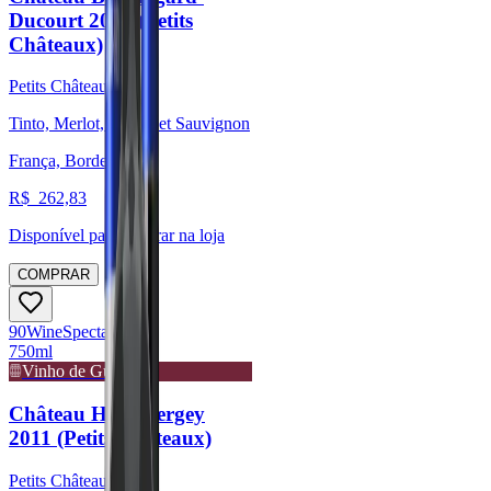
Ducourt 2018 (Petits
Châteaux)
Petits Châteaux
Tinto, Merlot, Cabernet Sauvignon
França, Bordeaux
R$
262,83
Disponível para:
Retirar na loja
COMPRAR
90
Wine
Spectator
750ml
Vinho de Guarda
Château Haut Bergey
2011 (Petits Châteaux)
Petits Châteaux