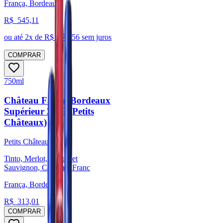
França, Bordeaux
R$
545,11
ou até
2
x de R$
272,56
sem juros
COMPRAR
750ml
Château Fayau Bordeaux
Supérieur 2019 (Petits
Châteaux)
Petits Châteaux
Tinto, Merlot, Cabernet
Sauvignon, Cabernet Franc
França, Bordeaux
R$
313,01
COMPRAR