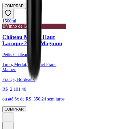
COMPRAR
1500ml
Vinho de Guarda
Château Moulin Haut
Laroque 2008 - Magnum
Petits Châteaux
Tinto, Merlot, Cabernet Franc,
Malbec
França, Bordeaux
R$
2.101,40
ou até
6
x de R$
350,24
sem juros
COMPRAR