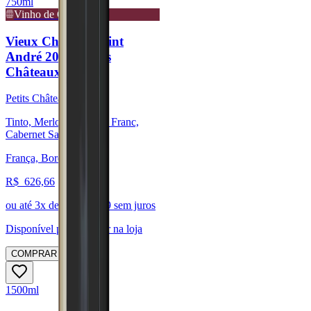
750ml
Vinho de Guarda
Vieux Château Saint
André 2020 (Petits
Châteaux)
Petits Châteaux
Tinto, Merlot, Cabernet Franc,
Cabernet Sauvignon
França, Bordeaux
R$
626,66
ou até
3
x de R$
208,89
sem juros
Disponível para:
Retirar na loja
COMPRAR
1500ml