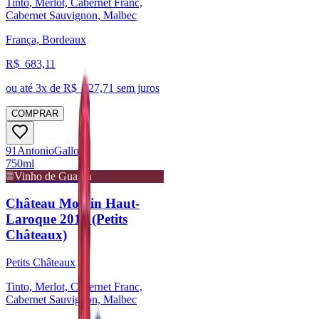
Tinto, Merlot, Cabernet Franc,
Cabernet Sauvignon, Malbec
França, Bordeaux
R$
683,11
ou até
3
x de R$
227,71
sem juros
COMPRAR
91
Antonio
Galloni
750ml
Vinho de Guarda
Château Moulin Haut-
Laroque 2016 (Petits
Châteaux)
Petits Châteaux
Tinto, Merlot, Cabernet Franc,
Cabernet Sauvignon, Malbec