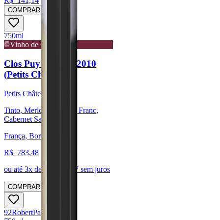
R$
141,14
COMPRAR
750ml
Vinho de Guarda
Clos Puy Arnaud 2010
(Petits Châteaux)
Petits Châteaux
Tinto, Merlot, Cabernet Franc,
Cabernet Sauvignon
França, Bordeaux
R$
783,48
ou até
3
x de R$
261,17
sem juros
COMPRAR
92
Robert
Parker