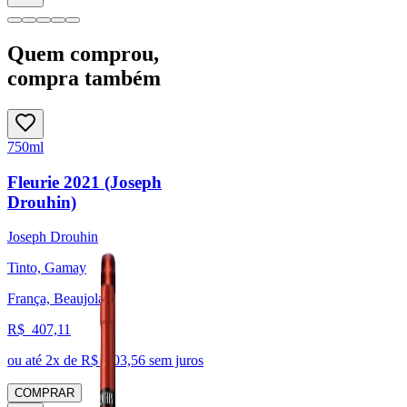
Quem comprou,
compra também
750ml
Fleurie 2021 (Joseph
Drouhin)
Joseph Drouhin
Tinto, Gamay
França, Beaujolais
R$
407,11
ou até
2
x de R$
203,56
sem juros
COMPRAR