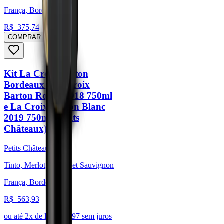
França, Bordeaux
R$
375,74
COMPRAR
Kit La Croix Barton
Bordeaux - La Croix
Barton Rouge 2018 750ml
e La Croix Barton Blanc
2019 750ml (Petits
Châteaux)
Petits Châteaux
Tinto, Merlot, Cabernet Sauvignon
França, Bordeaux
R$
563,93
ou até
2
x de R$
281,97
sem juros