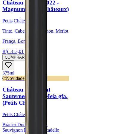
Château Bel Air 2022 -
Magnum (Petits Châteaux)
Petits Châteaux
Tinto, Cabernet Sauvignon, Merlot
França, Bordeaux
R$
313,01
COMPRAR
375ml
Novidade
Château du Levant
Sauternes 2019 - Meia gfa.
(Petits Châteaux)
Petits Châteaux
Branco Doce, Sémillon,
Sauvignon Blanc, Muscadelle