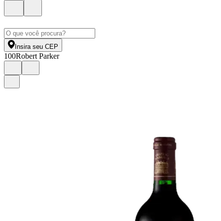
Insira seu CEP
100
Robert Parker