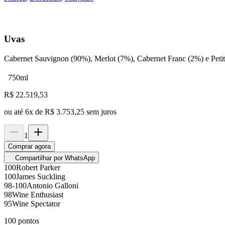
Uvas
Cabernet Sauvignon (90%), Merlot (7%), Cabernet Franc (2%) e Peti
750ml
R$
22.519,53
ou até
6
x de
R$ 3.753,25
sem juros
1
Comprar agora
Compartilhar por WhatsApp
100
Robert Parker
100
James Suckling
98-100
Antonio Galloni
98
Wine Enthusiast
95
Wine Spectator
100
pontos