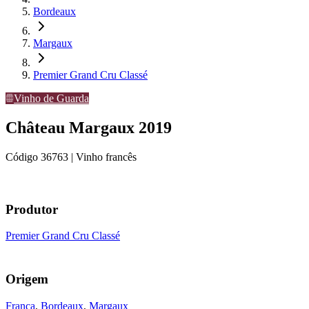
Bordeaux
Margaux
Premier Grand Cru Classé
Vinho de Guarda
Château Margaux 2019
Código
36763
| Vinho francês
Produtor
Premier Grand Cru Classé
Origem
França
,
Bordeaux
,
Margaux