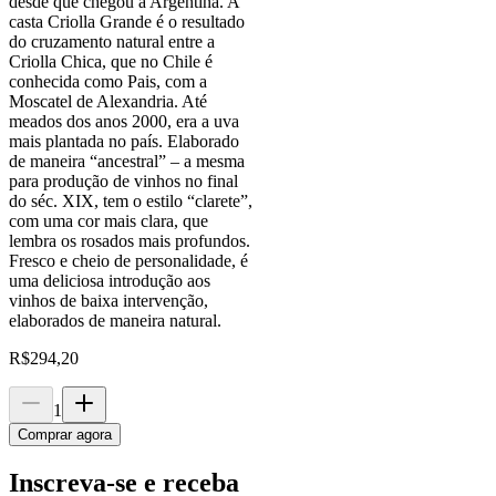
desde que chegou à Argentina. A
casta Criolla Grande é o resultado
do cruzamento natural entre a
Criolla Chica, que no Chile é
conhecida como Pais, com a
Moscatel de Alexandria. Até
meados dos anos 2000, era a uva
mais plantada no país. Elaborado
de maneira “ancestral” – a mesma
para produção de vinhos no final
do séc. XIX, tem o estilo “clarete”,
com uma cor mais clara, que
lembra os rosados mais profundos.
Fresco e cheio de personalidade, é
uma deliciosa introdução aos
vinhos de baixa intervenção,
elaborados de maneira natural.
R$
294,20
1
Comprar agora
Inscreva-se e receba