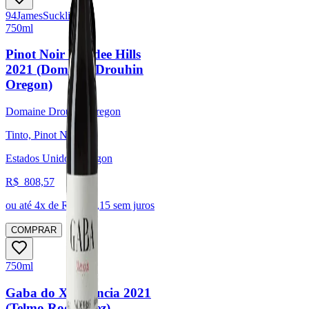
94
James
Suckling
750ml
Pinot Noir Dundee Hills
2021 (Domaine Drouhin
Oregon)
Domaine Drouhin Oregon
Tinto, Pinot Noir
Estados Unidos, Oregon
R$
808,57
ou até
4
x de R$
202,15
sem juros
COMPRAR
750ml
Gaba do Xil Mencia 2021
(Telmo Rodríguez)