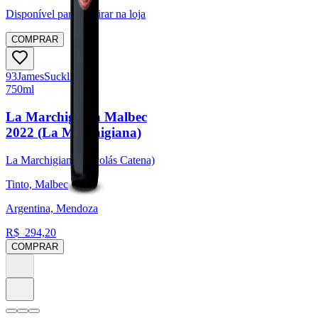
Disponível para:
Retirar na loja
COMPRAR
93
James
Suckling
750ml
La Marchigiana Malbec
2022 (La Marchigiana)
La Marchigiana (Nicolás Catena)
Tinto, Malbec
Argentina, Mendoza
R$
294,20
COMPRAR