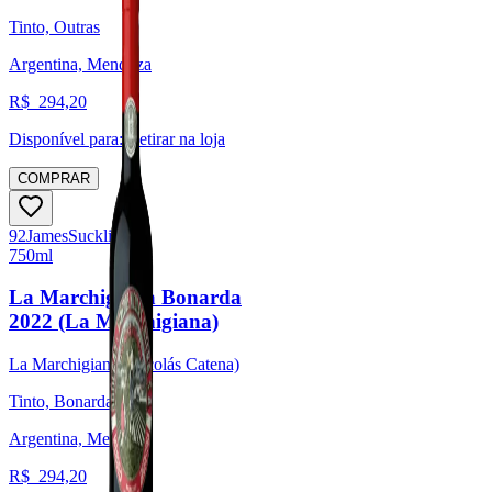
Tinto, Outras
Argentina, Mendoza
R$
294,20
Disponível para:
Retirar na loja
COMPRAR
92
James
Suckling
750ml
La Marchigiana Bonarda
2022 (La Marchigiana)
La Marchigiana (Nicolás Catena)
Tinto, Bonarda
Argentina, Mendoza
R$
294,20