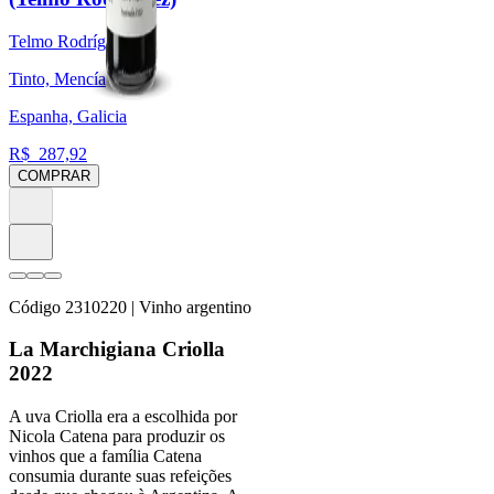
Telmo Rodríguez
Tinto, Mencía
Espanha, Galicia
R$
287,92
COMPRAR
Código
2310220
| Vinho argentino
La Marchigiana Criolla
2022
A uva Criolla era a escolhida por
Nicola Catena para produzir os
vinhos que a família Catena
consumia durante suas refeições