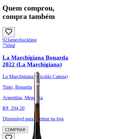
Quem comprou,
compra também
92
James
Suckling
750ml
La Marchigiana Bonarda
2022 (La Marchigiana)
La Marchigiana (Nicolás Catena)
Tinto, Bonarda
Argentina, Mendoza
R$
294,20
Disponível para:
Retirar na loja
COMPRAR