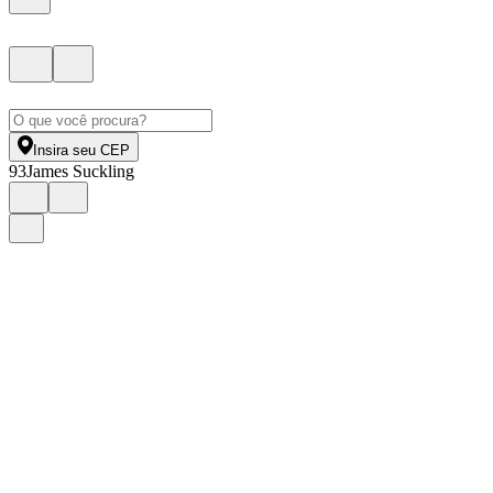
Insira seu CEP
93
James Suckling