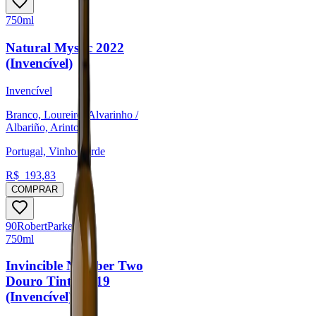
750ml
Natural Mystic 2022
(Invencível)
Invencível
Branco, Loureiro, Alvarinho /
Albariño, Arinto
Portugal, Vinho Verde
R$
193,83
COMPRAR
90
Robert
Parker
750ml
Invincible Number Two
Douro Tinto 2019
(Invencível)