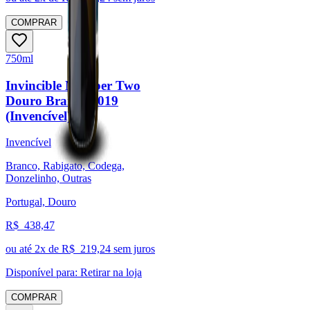
COMPRAR
750ml
Invincible Number Two
Douro Branco 2019
(Invencível)
Invencível
Branco, Rabigato, Codega,
Donzelinho, Outras
Portugal, Douro
R$
438,47
ou até
2
x de R$
219,24
sem juros
Disponível para:
Retirar na loja
COMPRAR