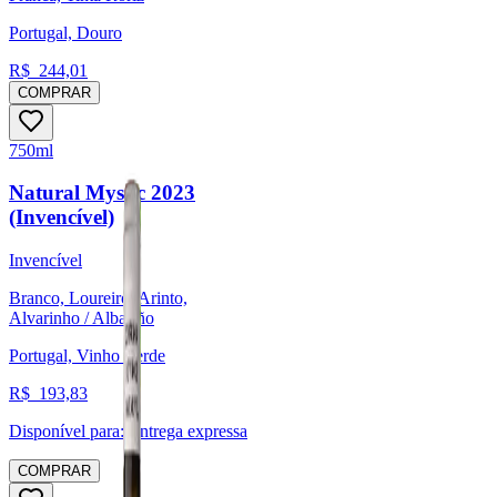
Portugal, Douro
R$
244,01
COMPRAR
750ml
Natural Mystic 2023
(Invencível)
Invencível
Branco, Loureiro, Arinto,
Alvarinho / Albariño
Portugal, Vinho Verde
R$
193,83
Disponível para:
Entrega expressa
COMPRAR