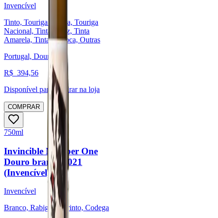
Invencível
Tinto, Touriga Franca, Touriga
Nacional, Tinta Roriz, Tinta
Amarela, Tinta Barroca, Outras
Portugal, Douro
R$
394,56
Disponível para:
Retirar na loja
COMPRAR
750ml
Invincible Number One
Douro branco 2021
(Invencível)
Invencível
Branco, Rabigato, Arinto, Codega