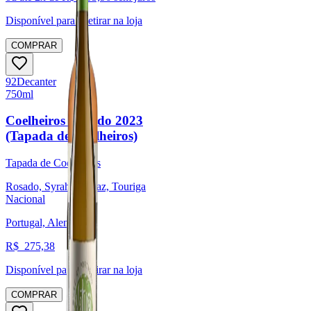
Disponível para:
Retirar na loja
COMPRAR
92
Decanter
750ml
Coelheiros Rosado 2023
(Tapada de Coelheiros)
Tapada de Coelheiros
Rosado, Syrah / Shiraz, Touriga
Nacional
Portugal, Alentejo
R$
275,38
Disponível para:
Retirar na loja
COMPRAR