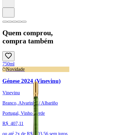
Quem comprou,
compra também
750ml
Novidade
Génese 2024 (Vinevinu)
Vinevinu
Branco, Alvarinho / Albariño
Portugal, Vinho Verde
R$
407,11
ou até
2
x de R$
203,56
sem juros