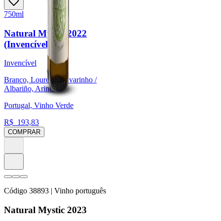
750ml
Natural Mystic 2022
(Invencível)
Invencível
Branco, Loureiro, Alvarinho /
Albariño, Arinto
Portugal, Vinho Verde
R$
193,83
COMPRAR
Código
38893
| Vinho português
Natural Mystic 2023