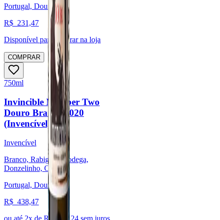
Portugal, Douro
R$
231,47
Disponível para:
Retirar na loja
COMPRAR
750ml
Invincible Number Two
Douro Branco 2020
(Invencível)
Invencível
Branco, Rabigato, Codega,
Donzelinho, Outras
Portugal, Douro
R$
438,47
ou até
2
x de R$
219,24
sem juros