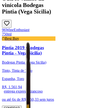
vinícola Bodegas
Pintia (Vega Sicilia)
96
Wine
Enthusiast
750ml
Best Buy
Pintia 2019 (Bodegas
Pintia - Vega Sicilia)
Bodegas Pintia (Vega Sicilia)
Tinto, Tinta de Toro
Espanha, Toro
R$
1.561,94
entrega expressa trancoso
ou até
6
x de R$
260,33
sem juros