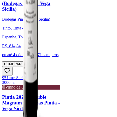
(Bodegas Pintia - Vega
Sicilia)
Bodegas Pintia (Vega Sicilia)
Tinto, Tinta de Toro
Espanha, Toro
R$
814,84
ou até
4
x de R$
203,71
sem juros
COMPRAR
95
James
Suckling
3000ml
Vinho de Guarda
Pintia 2020 - Double
Magnum (Bodegas Pintia -
Vega Sicilia)