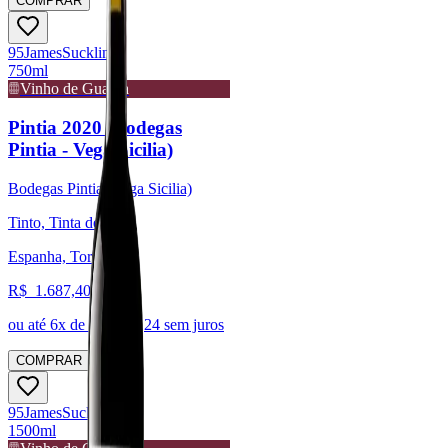
COMPRAR
95
James
Suckling
750ml
Vinho de Guarda
Pintia 2020 (Bodegas
Pintia - Vega Sicilia)
Bodegas Pintia (Vega Sicilia)
Tinto, Tinta de Toro
Espanha, Toro
R$
1.687,40
ou até
6
x de R$
281,24
sem juros
COMPRAR
95
James
Suckling
1500ml