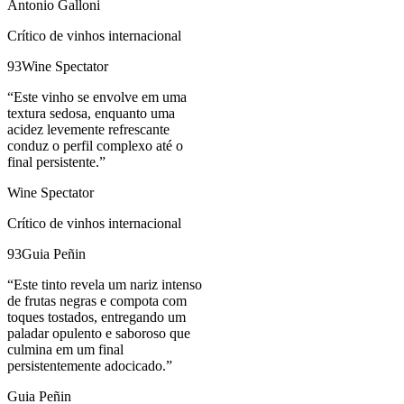
Antonio Galloni
Crítico de vinhos internacional
93
Wine Spectator
“
Este vinho se envolve em uma
textura sedosa, enquanto uma
acidez levemente refrescante
conduz o perfil complexo até o
final persistente.
”
Wine Spectator
Crítico de vinhos internacional
93
Guia Peñin
“
Este tinto revela um nariz intenso
de frutas negras e compota com
toques tostados, entregando um
paladar opulento e saboroso que
culmina em um final
persistentemente adocicado.
”
Guia Peñin