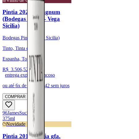
Vinho de Guarda
Pintia 2020 - Magnum
(Bodegas Pintia - Vega
Sicilia)
Bodegas Pintia (Vega Sicilia)
Tinto, Tinta de Toro
Espanha, Toro
R$
3.506,52
entrega expressa trancoso
ou até
6
x de R$
584,42
sem juros
COMPRAR
96
James
Suckling
375ml
Novidade
Pintia 2018 - Meia gfa.