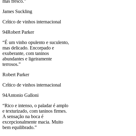
mas fresco.
”
James Suckling
Crítico de vinhos internacional
94
Robert Parker
“
É um vinho opulento e suculento,
mas delicado. Encorpado e
exuberante, com taninos
abundantes e ligeiramente
terrosos.
”
Robert Parker
Crítico de vinhos internacional
94
Antonio Galloni
“
Rico e intenso, o paladar é amplo
e texturizado, com taninos firmes.
A sensação na boca é
excepcionalmente macia. Muito
bem equilibrado.
”