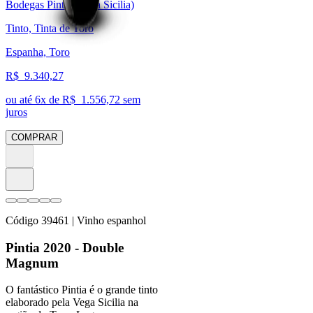
Bodegas Pintia (Vega Sicilia)
Tinto, Tinta de Toro
Espanha, Toro
R$
9.340,27
ou até
6
x de R$
1.556,72
sem
juros
COMPRAR
Código
39461
| Vinho espanhol
Pintia 2020 - Double
Magnum
O fantástico Pintia é o grande tinto
elaborado pela Vega Sicilia na