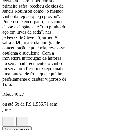
região do Toro. Logo em sua
primeira safra, recebeu elogios de
Jancis Robinson como "o melhor
vinho da região que já provou".
Poderoso e encorpado, mas com
classe e elegância, é "um punho de
aço em luvas de seda", nas
palavras de Steven Spurrier. A
safra 2020, marcada por grande
concentração e potência, revela-se
opulenta e suculenta. Com a
inovadora introdução de ânforas
no seu amadurecimento, o vinho
preserva um frescor excepcional e
uma pureza de fruta que equilibra
perfeitamente o caráter vigoroso de
Toro.
R$
9.340,27
ou até
6
x de
R$ 1.556,71
sem
juros
1
Comprar agora