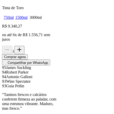
Tinta de Toro
750ml
1500ml
3000ml
R$
9.340,27
ou até
6
x de
R$ 1.556,71
sem
juros
1
Comprar agora
Compartilhar por WhatsApp
95
James Suckling
94
Robert Parker
94
Antonio Galloni
93
Wine Spectator
93
Guia Peñin
“
Taninos frescos e calcários
conferem firmeza ao paladar, com
uma estrutura vibrante. Maduro,
mas fresco.
”