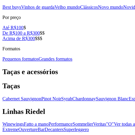
Best buys
Vinhos de guarda
Velho mundo
Clássicos
Novo mundo
Novid
Por preço
Até R$100
$
De R$100 a R$300
$$
Acima de R$300
$$$
Formatos
Pequenos formatos
Grandes formatos
Taças e acessórios
Taças
Cabernet Sauvignon
Pinot Noir
Syrah
Chardonnay
Sauvignon Blanc
Es
Linhas Riedel
Winewings
Fatto a mano
Performance
Sommelier
Veritas
"O"
Ver todas a
Extreme
Ouverture
Bar
Decanters
Superleggero