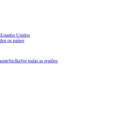
a
Estados Unidos
dos os países
onte
Sicília
Ver todas as regiões