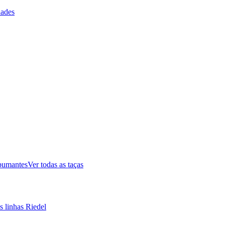
ades
pumantes
Ver todas as taças
s linhas Riedel