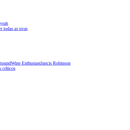
yrah
r todas as uvas
hound
Wine Enthusiast
Jancis Robinson
 críticos