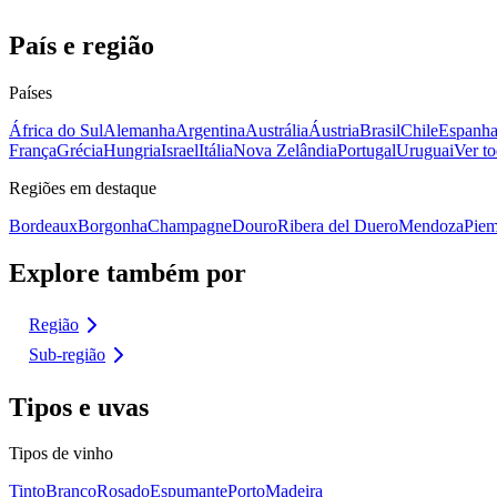
País e região
Países
África do Sul
Alemanha
Argentina
Austrália
Áustria
Brasil
Chile
Espanh
França
Grécia
Hungria
Israel
Itália
Nova Zelândia
Portugal
Uruguai
Ver to
Regiões em destaque
Bordeaux
Borgonha
Champagne
Douro
Ribera del Duero
Mendoza
Piem
Explore também por
Região
Sub-região
Tipos e uvas
Tipos de vinho
Tinto
Branco
Rosado
Espumante
Porto
Madeira