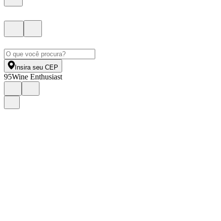
Insira seu CEP
95
Wine Enthusiast