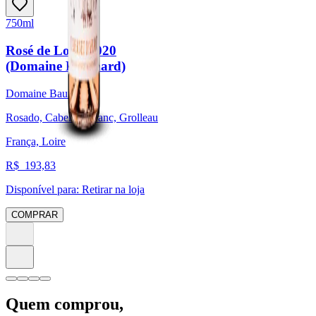
750ml
Rosé de Loire 2020
(Domaine Baumard)
Domaine Baumard
Rosado, Cabernet Franc, Grolleau
França, Loire
R$
193,83
Disponível para:
Retirar na loja
COMPRAR
Quem comprou,