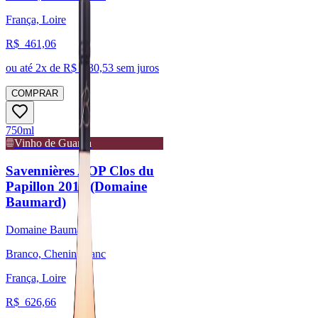
França, Loire
R$
461,06
ou até
2
x de R$
230,53
sem juros
COMPRAR
750ml
Vinho de Guarda
Savennières AOP Clos du
Papillon 2018 (Domaine
Baumard)
Domaine Baumard
Branco, Chenin Blanc
França, Loire
R$
626,66