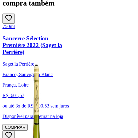
compra também
750ml
Sancerre Sélection
Première 2022 (Saget la
Perrière)
Saget la Perrière
Branco, Sauvignon Blanc
França, Loire
R$
601,57
ou até
3
x de R$
200,53
sem juros
Disponível para:
Retirar na loja
COMPRAR