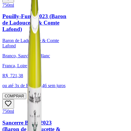
750ml
Pouilly-Fumé 2023 (Baron
de Ladoucette & Comte
Lafond)
Baron de Ladoucette & Comte
Lafond
Branco, Sauvignon Blanc
França, Loire
R$
721,38
ou até
3
x de R$
240,46
sem juros
COMPRAR
750ml
Sancerre Blanc 2023
(Baron de Ladoucette &