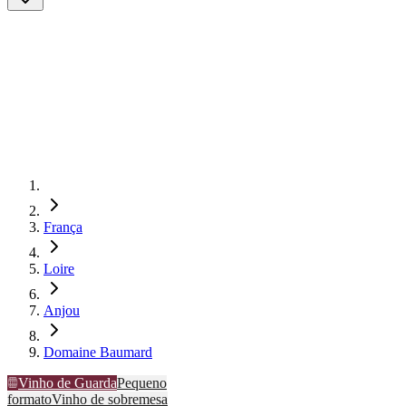
França
Loire
Anjou
Domaine Baumard
Vinho de Guarda
Pequeno
formato
Vinho de sobremesa