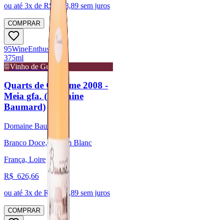
ou até
3
x de R$
208,89
sem juros
COMPRAR
95
Wine
Enthusiast
375ml
Vinho de Guarda
Quarts de Chaume 2008 -
Meia gfa. (Domaine
Baumard)
Domaine Baumard
Branco Doce, Chenin Blanc
França, Loire
R$
626,66
ou até
3
x de R$
208,89
sem juros
COMPRAR