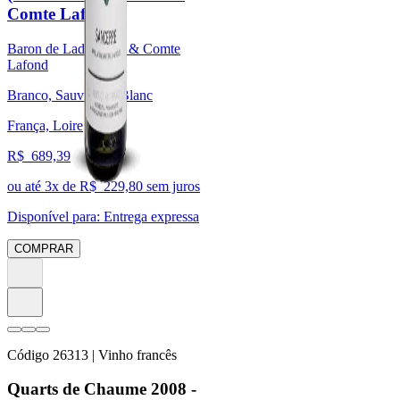
Comte Lafond)
Baron de Ladoucette & Comte
Lafond
Branco, Sauvignon Blanc
França, Loire
R$
689,39
ou até
3
x de R$
229,80
sem juros
Disponível para:
Entrega expressa
COMPRAR
Código
26313
| Vinho francês
Quarts de Chaume 2008 -