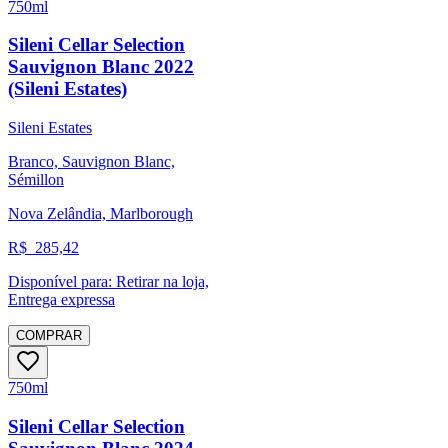
750ml
Sileni Cellar Selection
Sauvignon Blanc 2022
(Sileni Estates)
Sileni Estates
Branco, Sauvignon Blanc,
Sémillon
Nova Zelândia, Marlborough
R$
285,42
Disponível para:
Retirar na loja,
Entrega expressa
COMPRAR
750ml
Sileni Cellar Selection