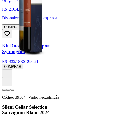
Uruguai, Canelones
R$
216,42
Disponível para:
Entrega expressa
COMPRAR
Kit Duo do Douro por
Symington
R$
335,18
R$
290,21
COMPRAR
Código
39304
| Vinho neozelandês
Sileni Cellar Selection
Sauvignon Blanc 2024