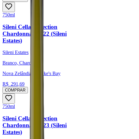
750ml
Sileni Cellar Selection
Chardonnay 2022 (Sileni
Estates)
Sileni Estates
Branco, Chardonnay
Nova Zelândia, Hawke's Bay
R$
291,69
COMPRAR
750ml
Sileni Cellar Selection
Chardonnay 2023 (Sileni
Estates)