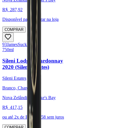
R$
287,92
Disponível para:
Retirar na loja
COMPRAR
93
James
Suckling
750ml
Sileni Lodge Chardonnay
2020 (Sileni Estates)
Sileni Estates
Branco, Chardonnay
Nova Zelândia, Hawke's Bay
R$
417,15
ou até
2
x de R$
208,58
sem juros
COMPRAR