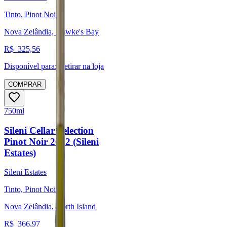
Tinto, Pinot Noir
Nova Zelândia, Hawke's Bay
R$
325,56
Disponível para:
Retirar na loja
COMPRAR
750ml
Sileni Cellar Selection
Pinot Noir 2022 (Sileni
Estates)
Sileni Estates
Tinto, Pinot Noir
Nova Zelândia, North Island
R$
366,97