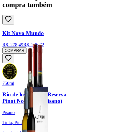
compra também
Kit Novo Mundo
R$
278,49
R$
236,72
COMPRAR
750ml
Rio de los Pájaros Reserva
Pinot Noir 2023 (Pisano)
Pisano
Tinto, Pinot Noir