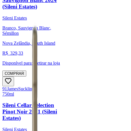
Sauvignon Blanc 2024
(Sileni Estates)
Sileni Estates
Branco, Sauvignon Blanc,
Sémillon
Nova Zelândia, South Island
R$
329,33
Disponível para:
Retirar na loja
COMPRAR
91
James
Suckling
750ml
Sileni Cellar Selection
Pinot Noir 2021 (Sileni
Estates)
Sileni Estates