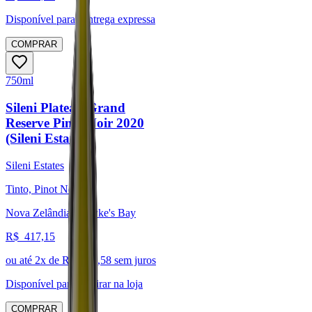
Disponível para:
Entrega expressa
COMPRAR
750ml
Sileni Plateau Grand
Reserve Pinot Noir 2020
(Sileni Estates)
Sileni Estates
Tinto, Pinot Noir
Nova Zelândia, Hawke's Bay
R$
417,15
ou até
2
x de R$
208,58
sem juros
Disponível para:
Retirar na loja
COMPRAR