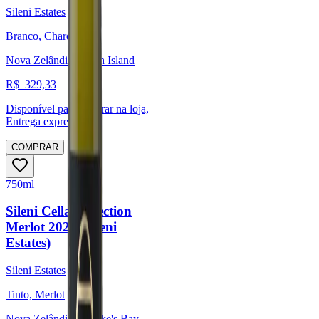
Sileni Estates
Branco, Chardonnay
Nova Zelândia, North Island
R$
329,33
Disponível para:
Retirar na loja,
Entrega expressa
COMPRAR
750ml
Sileni Cellar Selection
Merlot 2020 (Sileni
Estates)
Sileni Estates
Tinto, Merlot
Nova Zelândia, Hawke's Bay