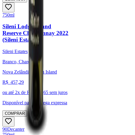
750ml
Sileni Lodge Grand
Reserve Chardonnay 2022
(Sileni Estates)
Sileni Estates
Branco, Chardonnay
Nova Zelândia, North Island
R$
457,29
ou até
2
x de R$
228,65
sem juros
Disponível para:
Entrega expressa
COMPRAR
90
Decanter
750ml