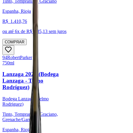
Tinto, Tempranillo, Graciano
Espanha, Rioja
R$
1.410,76
ou até
6
x de R$
235,13
sem juros
COMPRAR
94
Robert
Parker
750ml
Lanzaga 2020 (Bodega
Lanzaga - Telmo
Rodríguez)
Bodega Lanzaga (Telmo
Rodriguez)
Tinto, Tempranillo, Graciano,
Grenache/Garnacha
Espanha, Rioja