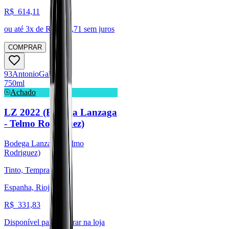
R$
614,11
ou até
3
x de R$
204,71
sem juros
COMPRAR
93
Antonio
Galloni
750ml
Achado
LZ 2022 (Bodega Lanzaga
- Telmo Rodríguez)
Bodega Lanzaga (Telmo
Rodriguez)
Tinto, Tempranillo
Espanha, Rioja
R$
331,83
Disponível para:
Retirar na loja