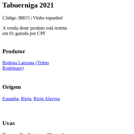
Tabuerniga 2021
Código
38815
| Vinho espanhol
A venda deste produto está restrita
em 01 garrafa por CPF
Produtor
Bodega Lanzaga (Telmo
Rodriguez)
Origem
Espanha
,
Rioja
,
Rioja Alavesa
Uvas