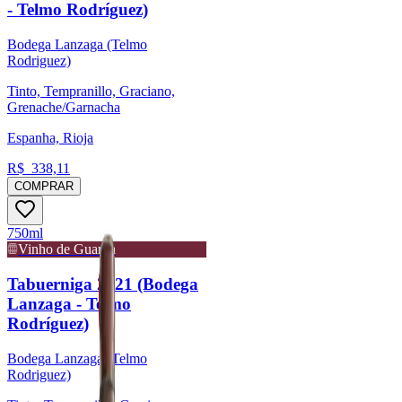
- Telmo Rodríguez)
Bodega Lanzaga (Telmo
Rodriguez)
Tinto, Tempranillo, Graciano,
Grenache/Garnacha
Espanha, Rioja
R$
338,11
COMPRAR
750ml
Vinho de Guarda
Tabuerniga 2021 (Bodega
Lanzaga - Telmo
Rodríguez)
Bodega Lanzaga (Telmo
Rodriguez)