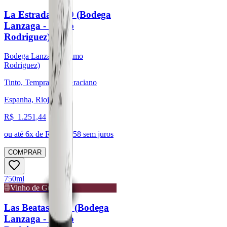
La Estrada 2020 (Bodega
Lanzaga - Telmo
Rodriguez)
Bodega Lanzaga (Telmo
Rodriguez)
Tinto, Tempranillo, Graciano
Espanha, Rioja
R$
1.251,44
ou até
6
x de R$
208,58
sem juros
COMPRAR
750ml
Vinho de Guarda
Las Beatas 2022 (Bodega
Lanzaga - Telmo