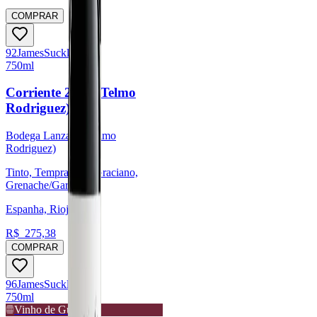
COMPRAR
92
James
Suckling
750ml
Corriente 2021 (Telmo
Rodriguez)
Bodega Lanzaga (Telmo
Rodriguez)
Tinto, Tempranillo, Graciano,
Grenache/Garnacha
Espanha, Rioja
R$
275,38
COMPRAR
96
James
Suckling
750ml
Vinho de Guarda