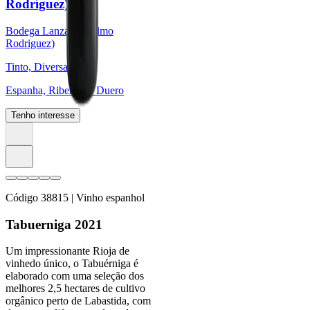
Rodríguez)
Bodega Lanzaga (Telmo
Rodriguez)
Tinto, Diversas
Espanha, Ribera del Duero
Tenho interesse
Código
38815
| Vinho espanhol
Tabuerniga 2021
Um impressionante Rioja de
vinhedo único, o Tabuérniga é
elaborado com uma seleção dos
melhores 2,5 hectares de cultivo
orgânico perto de Labastida, com