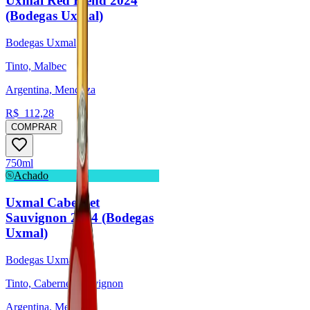
Uxmal Red Blend 2024
(Bodegas Uxmal)
Bodegas Uxmal
Tinto, Malbec
Argentina, Mendoza
R$
112,28
COMPRAR
750ml
Achado
Uxmal Cabernet
Sauvignon 2024 (Bodegas
Uxmal)
Bodegas Uxmal
Tinto, Cabernet Sauvignon
Argentina, Mendoza