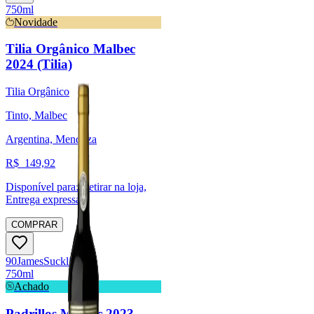
750ml
Novidade
Tilia Orgânico Malbec
2024 (Tilia)
Tilia Orgânico
Tinto, Malbec
Argentina, Mendoza
R$
149,92
Disponível para:
Retirar na loja,
Entrega expressa
COMPRAR
90
James
Suckling
750ml
Achado
Padrillos Malbec 2023