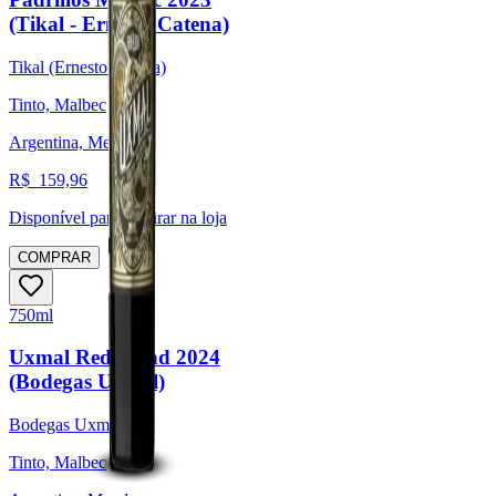
(Tikal - Ernesto Catena)
Tikal (Ernesto Catena)
Tinto, Malbec
Argentina, Mendoza
R$
159,96
Disponível para:
Retirar na loja
COMPRAR
750ml
Uxmal Red Blend 2024
(Bodegas Uxmal)
Bodegas Uxmal
Tinto, Malbec