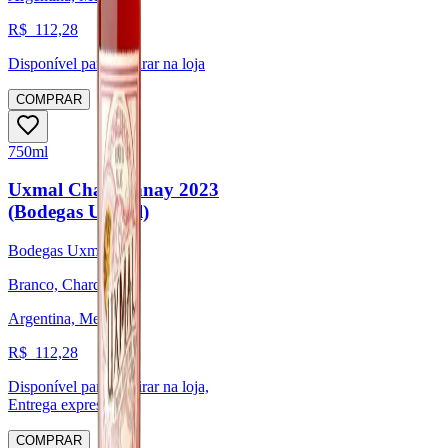
R$
112,28
Disponível para:
Retirar na loja
COMPRAR
750ml
Uxmal Chardonnay 2023
(Bodegas Uxmal)
Bodegas Uxmal
Branco, Chardonnay
Argentina, Mendoza
R$
112,28
Disponível para:
Retirar na loja,
Entrega expressa
COMPRAR