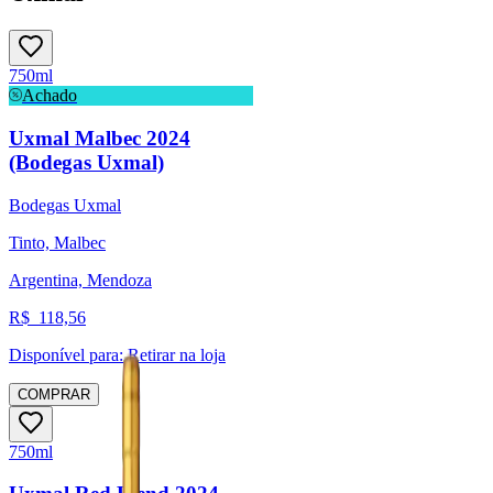
750ml
Achado
Uxmal Malbec 2024
(Bodegas Uxmal)
Bodegas Uxmal
Tinto, Malbec
Argentina, Mendoza
R$
118,56
Disponível para:
Retirar na loja
COMPRAR
750ml