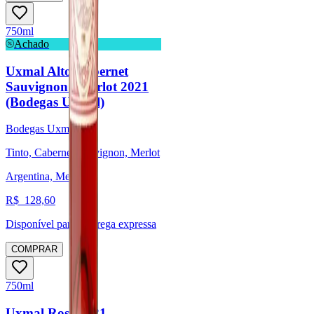
750ml
Achado
Uxmal Alto Cabernet
Sauvignon / Merlot 2021
(Bodegas Uxmal)
Bodegas Uxmal
Tinto, Cabernet Sauvignon, Merlot
Argentina, Mendoza
R$
128,60
Disponível para:
Entrega expressa
COMPRAR
750ml
Uxmal Rosé 2021